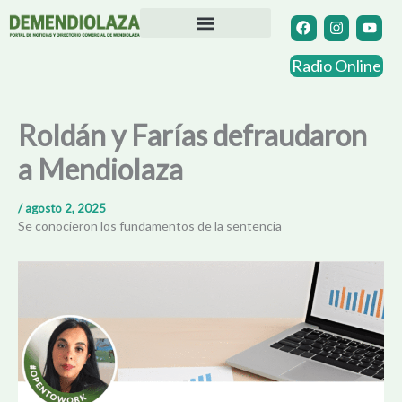
Ir
F
I
Y
a
n
o
al
c
s
u
contenido
Directorio Comercial
Otras Localidades
e
t
t
Radio Online
b
a
u
o
g
b
o
r
e
k
a
Roldán y Farías defraudaron
m
a Mendiolaza
/
agosto 2, 2025
Se conocieron los fundamentos de la sentencia