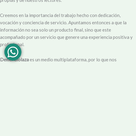
Creemos en la importancia del trabajo hecho con dedicación,
vocación y conciencia de servicio. Apuntamos entonces a que la
información no sea solo un producto final, sino que este
acompañado por un servicio que genere una experiencia positiva y
profesional.
Demendiolaza
es un medio multiplataforma, por lo que nos
acercamos a nuestro público también por
Youtube
,
Facebook
,
Instagram
y
Whatsapp
. Podés contar con nuestro servicio de
información esencial tal como Turnero de
Farmacias
, Horarios de
Transporte, Teléfono Útiles y desde luego las últimas noticias de la
localidad.
Facebook
Instagram
Youtube
Tel Comercial
E-mail
© 2025 Demendiolza.com.ar
|
Powered by
untokedigital.com