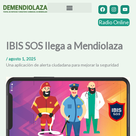
Ir
F
I
Y
a
n
o
al
c
s
u
contenido
Directorio Comercial
Otras Localidades
e
t
t
Radio Online
b
a
u
o
g
b
o
r
e
k
a
IBIS SOS llega a Mendiolaza
m
/
agosto 1, 2025
Una aplicación de alerta ciudadana para mejorar la seguridad