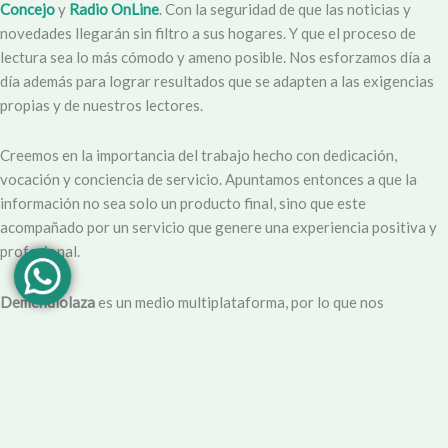
Concejo
y
Radio OnLine
. Con la seguridad de que las noticias y
novedades llegarán sin filtro a sus hogares. Y que el proceso de
lectura sea lo más cómodo y ameno posible. Nos esforzamos día a
día además para lograr resultados que se adapten a las exigencias
propias y de nuestros lectores.
Creemos en la importancia del trabajo hecho con dedicación,
vocación y conciencia de servicio. Apuntamos entonces a que la
información no sea solo un producto final, sino que este
acompañado por un servicio que genere una experiencia positiva y
profesional.
Demendiolaza
es un medio multiplataforma, por lo que nos
acercamos a nuestro público también por
Youtube
,
Facebook
,
Instagram
y
Whatsapp
. Podés contar con nuestro servicio de
información esencial tal como Turnero de
Farmacias
, Horarios de
Transporte, Teléfono Útiles y desde luego las últimas noticias de la
localidad.