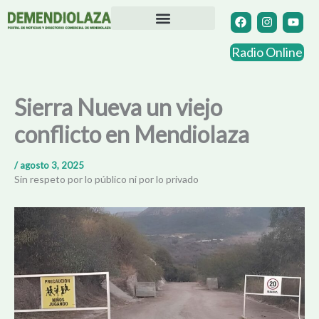
Ir
F
I
Y
a
n
o
al
c
s
u
contenido
Directorio Comercial
Otras Localidades
e
t
t
Radio Online
b
a
u
o
g
b
o
r
e
k
a
Sierra Nueva un viejo
m
conflicto en Mendiolaza
/
agosto 3, 2025
Sin respeto por lo público ni por lo privado