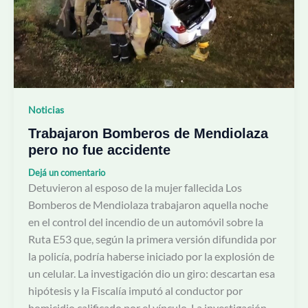
no
fue
accidente
Noticias
Trabajaron Bomberos de Mendiolaza
pero no fue accidente
Dejá un comentario
Detuvieron al esposo de la mujer fallecida Los
Bomberos de Mendiolaza trabajaron aquella noche
en el control del incendio de un automóvil sobre la
Ruta E53 que, según la primera versión difundida por
la policía, podría haberse iniciado por la explosión de
un celular. La investigación dio un giro: descartan esa
hipótesis y la Fiscalía imputó al conductor por
homicidio calificado por el vínculo. La investigación