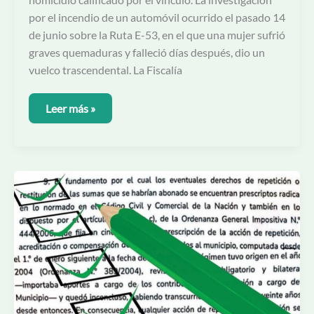
por el incendio de un automóvil ocurrido el pasado 14
de junio sobre la Ruta E-53, en el que una mujer sufrió
graves quemaduras y falleció días después, dio un
vuelco trascendental. La Fiscalía
Leer más »
Respuesta
sobre
el
doble
cobro
en
Mendiolaza