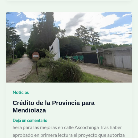
Crédito
de
la
Provincia
para
Mendiolaza
Noticias
Crédito de la Provincia para
Mendiolaza
Dejá un comentario
Será para las mejoras en calle Ascochinga Tras haber
aprobado en primera lectura el proyecto que autoriza