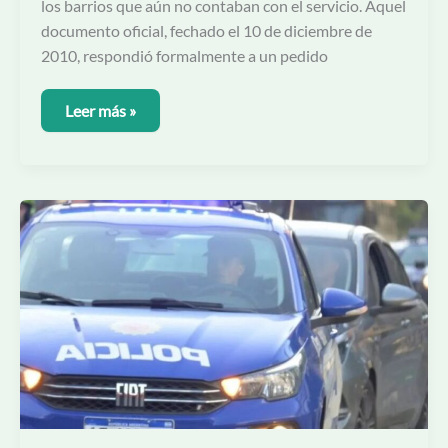
los barrios que aún no contaban con el servicio. Aquel
documento oficial, fechado el 10 de diciembre de
2010, respondió formalmente a un pedido
Leer más »
Herido
durante
una
discusión
en
Mendiolaza