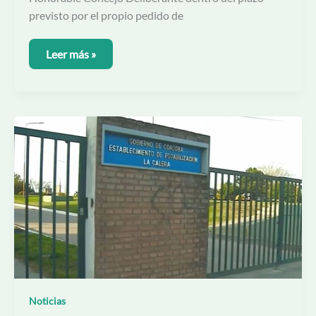
previsto por el propio pedido de
Leer más »
El
suministro
de
agua
a
Mendiolaza
Noticias