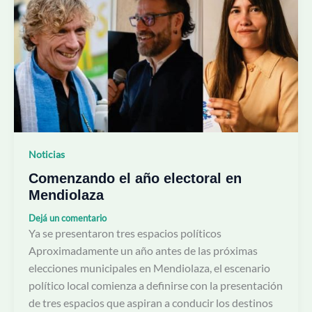
año
electoral
en
Mendiolaza
Noticias
Comenzando el año electoral en
Mendiolaza
Dejá un comentario
Ya se presentaron tres espacios políticos
Aproximadamente un año antes de las próximas
elecciones municipales en Mendiolaza, el escenario
político local comienza a definirse con la presentación
de tres espacios que aspiran a conducir los destinos