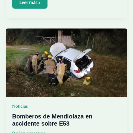
Leer más »
Bomberos
de
Mendiolaza
en
accidente
sobre
E53
Noticias
Bomberos de Mendiolaza en
accidente sobre E53