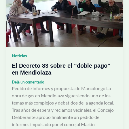
el
“doble
pago”
en
Mendiolaza
Noticias
El Decreto 83 sobre el “doble pago”
en Mendiolaza
Dejá un comentario
Pedido de informes y propuesta de Marcolongo La
obra de gas en Mendiolaza sigue siendo uno de los
temas más complejos y debatidos de la agenda local.
Tras años de espera y reclamos vecinales, el Concejo
Deliberante aprobó finalmente un pedido de
informes impulsado por el concejal Martín