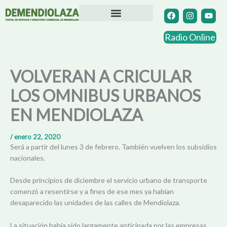
Ir
F
I
Y
a
n
o
al
c
s
u
contenido
Directorio Comercial
Otras Localidades
e
t
t
Radio Online
b
a
u
o
g
b
o
r
e
k
a
VOLVERAN A CRICULAR
m
LOS OMNIBUS URBANOS
EN MENDIOLAZA
/
enero 22, 2020
Será a partir del lunes 3 de febrero. También vuelven los subsidios
nacionales.
Desde principios de diciembre el servicio urbano de transporte
comenzó a resentirse y a fines de ese mes ya habían
desaparecido las unidades de las calles de Mendiolaza.
La situación había sido largamente anticipada por las empresas