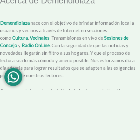
Acerca de Demendiolaza
Demendiolaza
nace con el objetivo de brindar información local a
usuarios y vecinos a través de Internet en secciones
como
Cultura
,
Vecinales
, Transmisiones en vivo de
Sesiones de
Concejo
y
Radio OnLine
. Con la seguridad de que las noticias y
novedades llegarán sin filtro a sus hogares. Y que el proceso de
lectura sea lo más cómodo y ameno posible. Nos esforzamos día a
día además para lograr resultados que se adapten a las exigencias
propias y de nuestros lectores.
Creemos en la importancia del trabajo hecho con dedicación,
vocación y conciencia de servicio. Apuntamos entonces a que la
información no sea solo un producto final, sino que este
acompañado por un servicio que genere una experiencia positiva y
profesional.
Demendiolaza
es un medio multiplataforma, por lo que nos