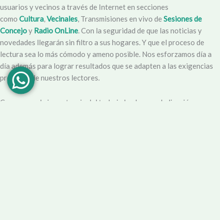
usuarios y vecinos a través de Internet en secciones
como
Cultura
,
Vecinales
, Transmisiones en vivo de
Sesiones de
Concejo
y
Radio OnLine
. Con la seguridad de que las noticias y
novedades llegarán sin filtro a sus hogares. Y que el proceso de
lectura sea lo más cómodo y ameno posible. Nos esforzamos día a
día además para lograr resultados que se adapten a las exigencias
propias y de nuestros lectores.
Creemos en la importancia del trabajo hecho con dedicación,
vocación y conciencia de servicio. Apuntamos entonces a que la
información no sea solo un producto final, sino que este
acompañado por un servicio que genere una experiencia positiva y
profesional.
Demendiolaza
es un medio multiplataforma, por lo que nos
acercamos a nuestro público también por
Youtube
,
Facebook
,
Instagram
y
Whatsapp
. Podés contar con nuestro servicio de
información esencial tal como Turnero de
Farmacias
, Horarios de