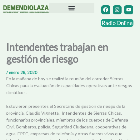
Ir
F
I
Y
a
n
o
al
c
s
u
contenido
Directorio Comercial
Otras Localidades
e
t
t
Radio Online
b
a
u
o
g
b
o
r
e
k
a
Intendentes trabajan en
m
gestión de riesgo
/
enero 28, 2020
En la mañana de hoy se realizó la reunión del corredor Sierras
Chicas para la evaluación de capacidades operativas ante riesgos
climáticos.
Estuvieron presentes el Secretario de gestión de riesgo de la
provincia, Claudio Vignetta, Intendentes de Sierras Chicas,
funcionarios provinciales, miembros de los cuerpos de Defensa
Civil, Bomberos, policía, Seguridad Ciudadana, cooperativas de
agua, EPEC, empresas de telefonía y otras
fuerzas vivas que