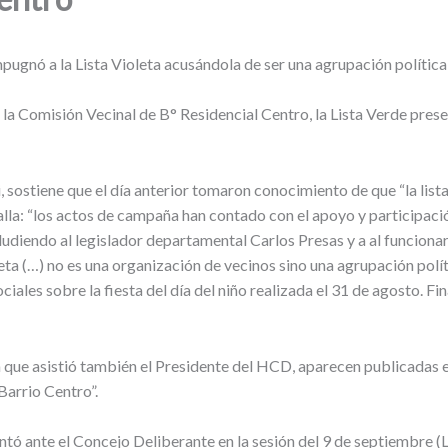
mpugnó a la Lista Violeta acusándola de ser una agrupación política 
 la Comisión Vecinal de B° Residencial Centro, la Lista Verde prese
li, sostiene que el día anterior tomaron conocimiento de que “la li
talla: “los actos de campaña han contado con el apoyo y participaci
endo al legislador departamental Carlos Presas y a al funcionari
eta (…) no es una organización de vecinos sino una agrupación polít
ociales sobre la fiesta del día del niño realizada el 31 de agosto.
a la que asistió también el Presidente del HCD, aparecen publicadas
arrio Centro”.
ntó ante el Concejo Deliberante en la sesión del 9 de septiembre (