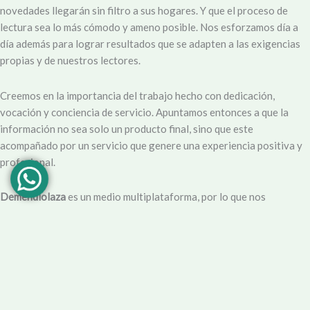
novedades llegarán sin filtro a sus hogares. Y que el proceso de
lectura sea lo más cómodo y ameno posible. Nos esforzamos día a
día además para lograr resultados que se adapten a las exigencias
propias y de nuestros lectores.
Creemos en la importancia del trabajo hecho con dedicación,
vocación y conciencia de servicio. Apuntamos entonces a que la
información no sea solo un producto final, sino que este
acompañado por un servicio que genere una experiencia positiva y
profesional.
Demendiolaza
es un medio multiplataforma, por lo que nos
acercamos a nuestro público también por
Youtube
,
Facebook
,
Instagram
y
Whatsapp
. Podés contar con nuestro servicio de
información esencial tal como Turnero de
Farmacias
, Horarios de
Transporte, Teléfono Útiles y desde luego las últimas noticias de la
localidad.