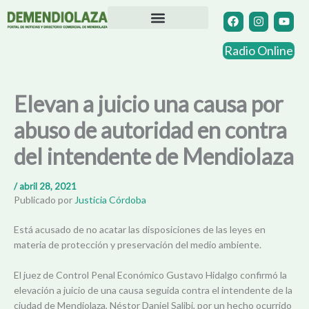
Ir
F
I
Y
a
n
o
al
c
s
u
contenido
Directorio Comercial
Otras Localidades
e
t
t
Radio Online
b
a
u
o
g
b
o
r
e
k
a
Elevan a juicio una causa por
m
abuso de autoridad en contra
del intendente de Mendiolaza
/
abril 28, 2021
Publicado por
Justicia Córdoba
Está acusado de no acatar las disposiciones de las leyes en
materia de protección y preservación del medio ambiente.
El juez de Control Penal Económico Gustavo Hidalgo confirmó la
elevación a juicio de una causa seguida contra el intendente de la
ciudad de Mendiolaza, Néstor Daniel Salibi, por un hecho ocurrido