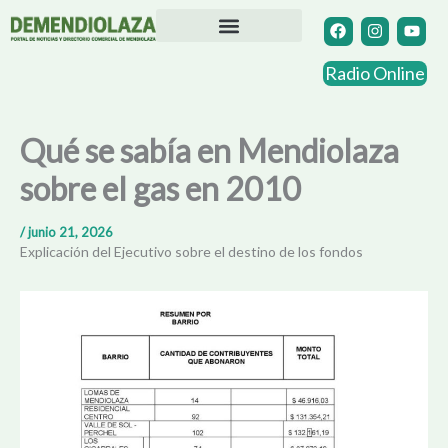
Ir
F
I
Y
a
n
o
al
c
s
u
contenido
Directorio Comercial
Otras Localidades
e
t
t
Radio Online
b
a
u
o
g
b
o
r
e
k
a
Qué se sabía en Mendiolaza
m
sobre el gas en 2010
/
junio 21, 2026
Explicación del Ejecutivo sobre el destino de los fondos