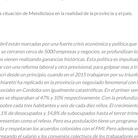
ituación de Mendiolaza en la realidad de la provincia y el país.
ril están marcadas por una fuerte crisis económica y política que d
 cerraron cerca de 5000 empresas y negocios, se profundizan los ta
s vienen realizando ganancias históricas. Esta política es impulsa
 con una reforma laboral y otra previsional, para golpear mas a tr
ri desde un principio, cuando en el 2015 trabajaron por su triunfo
Schiaretti ha replicado en la provincia un negociado fenomenal con
ociales en Cordoba son igualmente catastróficas. En el primer seme
dices se disparaban al 47% y 10% respectivamente. Con la profundiz
pobre cada tres habitantes y seis de cada diez niños. El crecimien
el 9,1% de desocupados y 14,8% de subocupados hasta el tercer trime
e presentan como el relevo. Pero esa postulación tiene un programa 
da y respetaran los acuerdos coloniales con el FMI. Pero además e
tregando el salario y los convenios colectivos de los trabajadores 