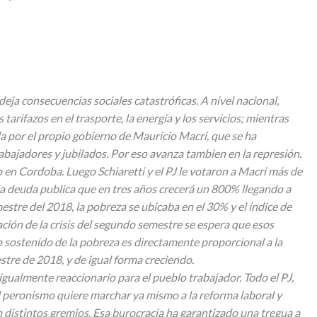
eja consecuencias sociales catastróficas. A nivel nacional,
rifazos en el trasporte, la energía y los servicios; mientras
da por el propio gobierno de Mauricio Macri, que se ha
abajadores y jubilados. Por eso avanza tambien en la represión.
 en Cordoba. Luego Schiaretti y el PJ le votaron a Macri más de
 la deuda publica que en tres años crecerá un 800% llegando a
stre del 2018, la pobreza se ubicaba en el 30% y el índice de
ación de la crisis del segundo semestre se espera que esos
to sostenido de la pobreza es directamente proporcional a la
stre de 2018, y de igual forma creciendo.
igualmente reaccionario para el pueblo trabajador. Todo el PJ,
l peronismo quiere marchar ya mismo a la reforma laboral y
en distintos gremios. Esa burocracia ha garantizado una tregua a