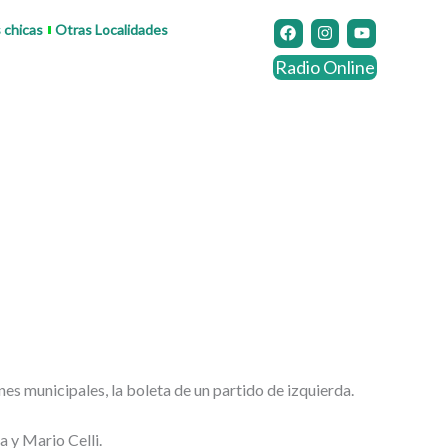
F
I
Y
s chicas
Otras Localidades
a
n
o
c
s
u
Radio Online
e
t
t
b
a
u
o
g
b
o
r
e
k
a
m
es municipales, la boleta de un partido de izquierda.
a y Mario Celli.