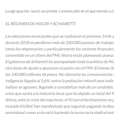
La agrupación lanzó un primer comunicado en el que enmarca la s
EL RÉGIMEN DE MACRI Y SCHIARETTI
Las elecciones municipales que se realizaran el próximo 14 de ab
durante 2018 se perdieron más de 200.000 puestos de trabajo, se
tanto los empresarios y particularmente los sectores financiero
convertido en un títere del FMI. Ahora están planeando avanzar
El gobierno de Schiaretti ha acompañado toda la política de Mac
cien leyes de ajuste y apoyaron el pacto con el FMI. El mismo 
los 140.000 millones de pesos. No obstante las consecuencias s
indigencia llegaba al 5,6%; entre la población infantil esos ín
índices se agraven, llegando a contabilizar más de un cordobés 
crisis que azota a la industria local, que ha dejado un total d
Ahora, ante la crisis del macrismo, el PJ con el kirchnerismo s
incluido Kicillof, han manifestado que seguirán pagando la deu
previsional, como ya lo está haciendo la burocracia sindical en