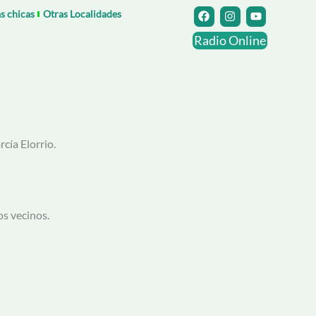
F
I
Y
as chicas
Otras Localidades
a
n
o
c
s
u
Radio Online
e
t
t
b
a
u
o
g
b
o
r
e
k
a
m
cía Elorrio.
os vecinos.