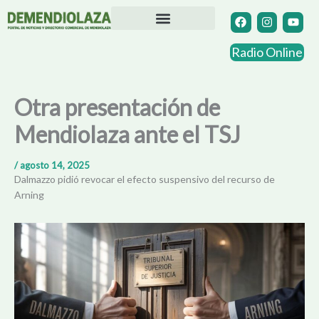
Ir
F
I
Y
a
n
o
al
c
s
u
contenido
Directorio Comercial
Otras Localidades
e
t
t
Radio Online
b
a
u
o
g
b
o
r
e
k
a
Otra presentación de
m
Mendiolaza ante el TSJ
/
agosto 14, 2025
Dalmazzo pidió revocar el efecto suspensivo del recurso de
Arning