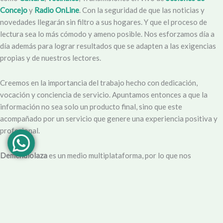
Concejo
y
Radio OnLine
. Con la seguridad de que las noticias y
novedades llegarán sin filtro a sus hogares. Y que el proceso de
lectura sea lo más cómodo y ameno posible. Nos esforzamos día a
día además para lograr resultados que se adapten a las exigencias
propias y de nuestros lectores.
Creemos en la importancia del trabajo hecho con dedicación,
vocación y conciencia de servicio. Apuntamos entonces a que la
información no sea solo un producto final, sino que este
acompañado por un servicio que genere una experiencia positiva y
profesional.
Demendiolaza
es un medio multiplataforma, por lo que nos
acercamos a nuestro público también por
Youtube
,
Facebook
,
Instagram
y
Whatsapp
. Podés contar con nuestro servicio de
información esencial tal como Turnero de
Farmacias
, Horarios de
Transporte, Teléfono Útiles y desde luego las últimas noticias de la
localidad.