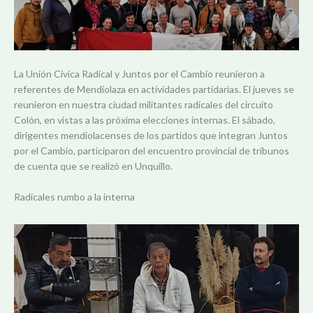
La Unión Cívica Radical y Juntos por el Cambio reunieron a
referentes de Mendiolaza en actividades partidarias. El jueves se
reunieron en nuestra ciudad militantes radicales del circuito
Colón, en vistas a las próxima elecciones internas. El sábado,
dirigentes mendiolacenses de los partidos que integran Juntos
por el Cambio, participaron del encuentro provincial de tribunos
de cuenta que se realizó en Unquillo.
Radicales rumbo a la interna