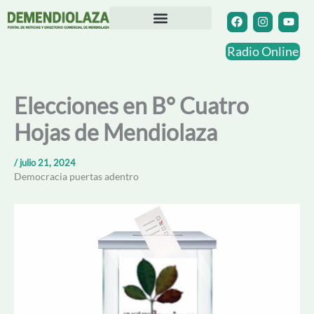
Ir
F
I
Y
a
n
o
al
c
s
u
contenido
Directorio Comercial
Otras Localidades
e
t
t
Radio Online
b
a
u
o
g
b
o
r
e
k
a
Elecciones en B° Cuatro
m
Hojas de Mendiolaza
/
julio 21, 2024
Democracia puertas adentro