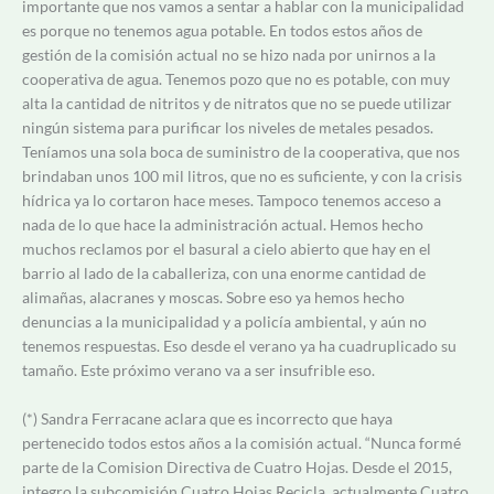
importante que nos vamos a sentar a hablar con la municipalidad
es porque no tenemos agua potable. En todos estos años de
gestión de la comisión actual no se hizo nada por unirnos a la
cooperativa de agua. Tenemos pozo que no es potable, con muy
alta la cantidad de nitritos y de nitratos que no se puede utilizar
ningún sistema para purificar los niveles de metales pesados.
Teníamos una sola boca de suministro de la cooperativa, que nos
brindaban unos 100 mil litros, que no es suficiente, y con la crisis
hídrica ya lo cortaron hace meses. Tampoco tenemos acceso a
nada de lo que hace la administración actual. Hemos hecho
muchos reclamos por el basural a cielo abierto que hay en el
barrio al lado de la caballeriza, con una enorme cantidad de
alimañas, alacranes y moscas. Sobre eso ya hemos hecho
denuncias a la municipalidad y a policía ambiental, y aún no
tenemos respuestas. Eso desde el verano ya ha cuadruplicado su
tamaño. Este próximo verano va a ser insufrible eso.
(*) Sandra Ferracane aclara que es incorrecto que haya
pertenecido todos estos años a la comisión actual. “Nunca formé
parte de la Comision Directiva de Cuatro Hojas. Desde el 2015,
integro la subcomisión Cuatro Hojas Recicla, actualmente Cuatro