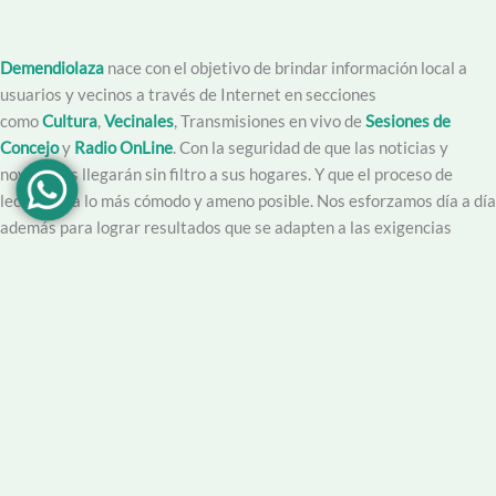
Demendiolaza
nace con el objetivo de brindar información local a
usuarios y vecinos a través de Internet en secciones
como
Cultura
,
Vecinales
, Transmisiones en vivo de
Sesiones de
Concejo
y
Radio OnLine
. Con la seguridad de que las noticias y
novedades llegarán sin filtro a sus hogares. Y que el proceso de
lectura sea lo más cómodo y ameno posible. Nos esforzamos día a día
además para lograr resultados que se adapten a las exigencias
propias y de nuestros lectores.
Creemos en la importancia del trabajo hecho con dedicación,
vocación y conciencia de servicio. Apuntamos entonces a que la
información no sea solo un producto final, sino que este acompañado
por un servicio que genere una experiencia positiva y profesional.
Demendiolaza
es un medio multiplataforma, por lo que nos
acercamos a nuestro público también por
Youtube
,
Facebook