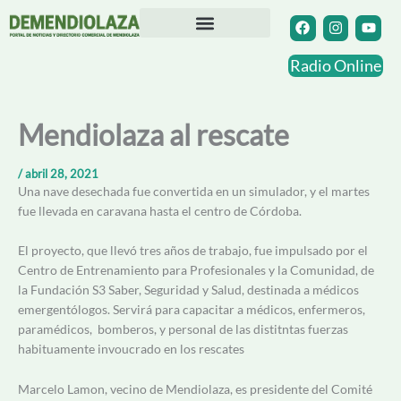
Ir
F
I
Y
a
n
o
al
c
s
u
contenido
Directorio Comercial
Otras Localidades
e
t
t
Radio Online
b
a
u
o
g
b
o
r
e
k
a
Mendiolaza al rescate
m
/
abril 28, 2021
Una nave desechada fue convertida en un simulador, y el martes
fue llevada en caravana hasta el centro de Córdoba.
El proyecto, que llevó tres años de trabajo, fue impulsado por el
Centro de Entrenamiento para Profesionales y la Comunidad, de
la Fundación S3 Saber, Seguridad y Salud, destinada a médicos
emergentólogos. Servirá para capacitar a médicos, enfermeros,
paramédicos, bomberos, y personal de las distitntas fuerzas
habituamente invoucrado en los rescates
Marcelo Lamon, vecino de Mendiolaza, es presidente del Comité