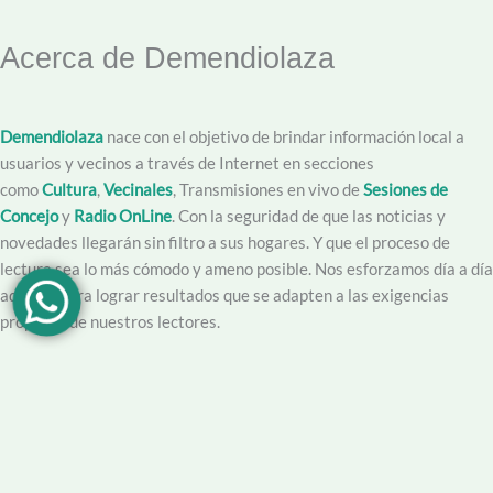
Acerca de Demendiolaza
Demendiolaza
nace con el objetivo de brindar información local a
usuarios y vecinos a través de Internet en secciones
como
Cultura
,
Vecinales
, Transmisiones en vivo de
Sesiones de
Concejo
y
Radio OnLine
. Con la seguridad de que las noticias y
novedades llegarán sin filtro a sus hogares. Y que el proceso de
lectura sea lo más cómodo y ameno posible. Nos esforzamos día a día
además para lograr resultados que se adapten a las exigencias
propias y de nuestros lectores.
Creemos en la importancia del trabajo hecho con dedicación,
vocación y conciencia de servicio. Apuntamos entonces a que la
información no sea solo un producto final, sino que este acompañado
por un servicio que genere una experiencia positiva y profesional.