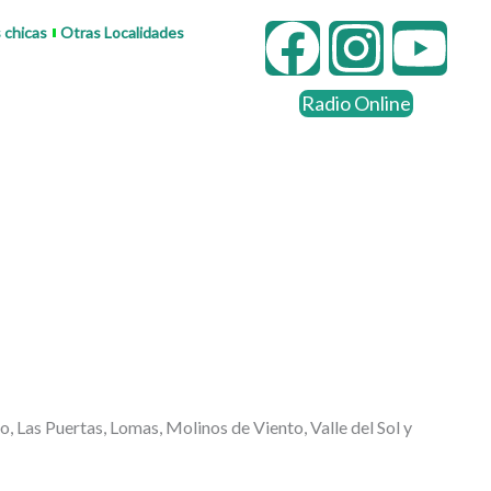
F
I
Y
s chicas
Otras Localidades
a
n
o
Radio Online
c
s
u
e
t
t
b
a
u
o
g
b
o
r
e
k
a
o, Las Puertas, Lomas, Molinos de Viento, Valle del Sol y
m