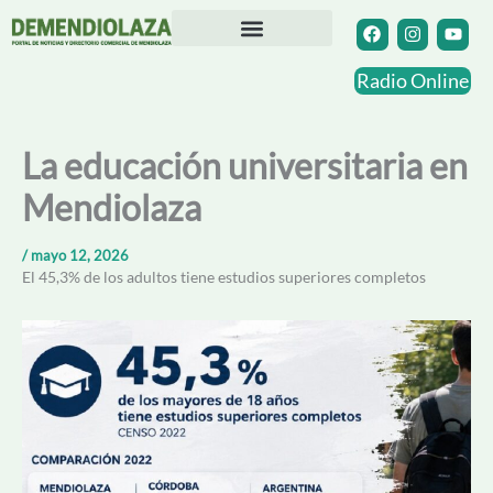
Ir
F
I
Y
a
n
o
al
c
s
u
contenido
Directorio Comercial
Otras Localidades
e
t
t
Radio Online
b
a
u
o
g
b
o
r
e
k
a
La educación universitaria en
m
Mendiolaza
/
mayo 12, 2026
El 45,3% de los adultos tiene estudios superiores completos