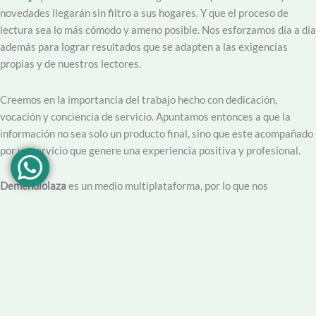
novedades llegarán sin filtro a sus hogares. Y que el proceso de
lectura sea lo más cómodo y ameno posible. Nos esforzamos día a día
además para lograr resultados que se adapten a las exigencias
propias y de nuestros lectores.
Creemos en la importancia del trabajo hecho con dedicación,
vocación y conciencia de servicio. Apuntamos entonces a que la
información no sea solo un producto final, sino que este acompañado
por un servicio que genere una experiencia positiva y profesional.
Demendiolaza
es un medio multiplataforma, por lo que nos
acercamos a nuestro público también por
Youtube
,
Facebook
,
Instagram
y
Whatsapp
. Podés contar con nuestro servicio de
información esencial tal como Turnero de
Farmacias
, Horarios de
Transporte, Teléfono Útiles y desde luego las últimas noticias de la
localidad.
Facebook
Instagram
Youtube
Tel Comercial
E-mail