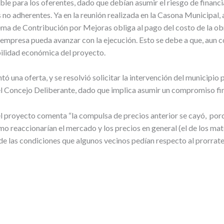
e para los oferentes, dado que debían asumir el riesgo de financia
 no adherentes. Ya en la reunión realizada en la Casona Municipal,
stema de Contribución por Mejoras obliga al pago del costo de la ob
mpresa pueda avanzar con la ejecución. Esto se debe a que, aun co
bilidad económica del proyecto.
una oferta, y se resolvió solicitar la intervención del municipio p
el Concejo Deliberante, dado que implica asumir un compromiso fin
l proyecto comenta “la compulsa de precios anterior se cayó, porq
mo reaccionarían el mercado y los precios en general (el de los mat
e las condiciones que algunos vecinos pedían respecto al prorrateo