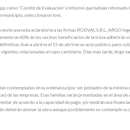
sApp como “Comité de Evaluación” e informó que habían retomado la
l municipio, seleccionaron tres.
 envió una nota aclaratoria a las firmas RODVAL S.R.L., ARGO Inge
amente un 60% de los vecinos beneficiarios de la traza adherirán v
definitivas iban a abrirse el 15 de abril en un acto público, pero s
igentes, relacionadas al cepo cambiario. Días más tarde, Argo tamb
n contemplados en la ordenanza (por ser jubilados de la mínima ó
as) de las empresas. Esas familias serán presentadas en el área de
imentar de acuerdo a la capacidad de pago, y/o tendrán una financi
ién deberán abonar la obra aunque posiblemente se contemple su c