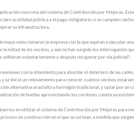
e aplicación concreta del sistema de Contribución por Mejoras. Es
eclare la utilidad pública y el pago obligatorio si se cumplen ciert
orar su infraestructura.
e mayo seleccionaron la empresa con la que aspiran a ejecutar una 
 la mitad de los vecinos, y aún no han surgido los interrogantes que
no adhieran voluntariamente y después recuperar por vía judicial?.
 reuniones con la intendenta para abordar el deterioro de las calles
 y se inició un relevamiento para conocer cuántos vecinos estaría
cción alternativa al asfalto u hormigón tradicional, y optar por un
alización de huellas aprovechando los cordones cuneta ya existente
es barrios en utilizar el sistema de Contribución por Mejoras para me
roceso en construcción en el que se sortean, a medida que surgen, 