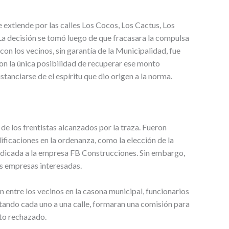
 extiende por las calles Los Cocos, Los Cactus, Los
 La decisión se tomó luego de que fracasara la compulsa
on los vecinos, sin garantía de la Municipalidad, fue
con la única posibilidad de recuperar ese monto
tanciarse de el espíritu que dio origen a la norma.
e los frentistas alcanzados por la traza. Fueron
ificaciones en la ordenanza, como la elección de la
judicada a la empresa FB Construcciones. Sin embargo,
ras empresas interesadas.
entre los vecinos en la casona municipal, funcionarios
ntando cada uno a una calle, formaran una comisión para
cto rechazado.