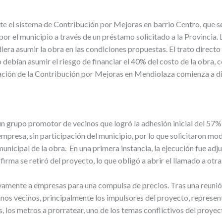
te el sistema de Contribución por Mejoras en barrio Centro, que se
por el municipio a través de un préstamo solicitado a la Provincia.
ra asumir la obra en las condiciones propuestas. El trato directo c
debían asumir el riesgo de financiar el 40% del costo de la obra, 
cación de la Contribución por Mejoras en Mendiolaza comienza a dis
 grupo promotor de vecinos que logró la adhesión inicial del 57% d
empresa, sin participación del municipio,
por lo que solicitaron mod
municipal de la obra.
En una primera instancia, la ejecución fue ad
 firma se retiró del proyecto, lo que obligó a abrir el llamado a ot
vamente a empresas para una compulsa de precios. Tras una reunión 
unos vecinos, principalmente los impulsores del proyecto, represe
os, los metros a prorratear, uno de los temas conflictivos del proye