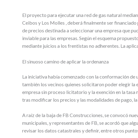
El proyecto para ejecutar una red de gas natural median
Ceibos y Los Molles , deberá finalmente ser financiado 
de precios destinada a seleccionar una empresa que pudie
inviable para las empresas. Según el esquema propuesto 
mediante juicios a los frentistas no adherentes. La apli
El sinuoso camino de aplicar la ordenanza
La iniciativa había comenzado con la conformación de un
también los vecinos quienes solicitaron poder elegir la 
empresa sin proceso licitatorio y la exención en la tasa 
tras modificar los precios y las modalidades de pago, la
A raíz de la baja de FB Construcciones, se convocó nue
municipales, y representantes de FB, se acordó que alg
revisar los datos catastrales y definir, entre otros punt