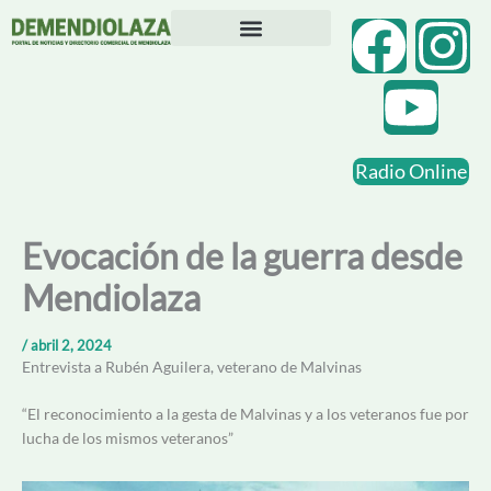
Ir
F
Y
I
al
contenido
Directorio Comercial
Otras Localidades
a
o
n
c
u
s
Radio Online
e
t
t
b
u
a
Evocación de la guerra desde
Mendiolaza
o
b
g
o
e
r
/
abril 2, 2024
Entrevista a Rubén Aguilera, veterano de Malvinas
k
a
“El reconocimiento a la gesta de Malvinas y a los veteranos fue por
lucha de los mismos veteranos”
m