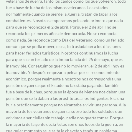
veteranos de guerra, tanto los caídos como los que volvieron, todo
fue a base de lucha de los mismos veteranos. Los estados
normalmente cuando se pierde la guerra, tratan de tapar a los
combatientes. Nosotros empezamos peleando primero que nada
para que se reconozca el 2 de abril. Porque el 2 de abril no se
reconocía los primeros años de democracia. No se reconocía
como nada. Se reconoce como Día del Veterano, como un feriado
común que se podía mover, o sea, lo trasladaban a los días lunes
para hacer feriados turísticos. Nosotros continuamos la lucha
para que sea un feriado de la importancia del 25 de mayo, que es
inamovible. Conseguimos que no lo movieran, el 2 de abril hoy es
inamovible. Y después empezar a pelear por el reconocimiento
económico, porque realmente a nosotros nos correspondía una
pensión de guerra que el Estado no la estaba pagando. También
fue a base de luchas, porque en la época de Menem nos daban una
pensión que se la daban a las prostitutas, a los indigentes. Era una
burla prácticamente porque no alcanzaba a vivir una persona. A la
mayoría de los veteranos de guerra, sobre todo los soldados que
volvimos a ser civiles sin trabajo, nadie nos quería tomar. Porque
la mayoría de la gente decía ‘estos son unos locos de la guerra, en
cualquier momento se le salta la chaveta y tenés un problema