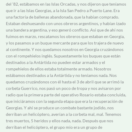
del ‘82, estábamos en las Islas Orcadas, y nos dijeron que teníamos
que ir a las Islas Georgias, a la Isla San Pedro a Puerto Lane. Era
una factoría de ballenas abandonada, que la habían comprado.
Estaban deshuesando con unos obreros argentinos, y habían izado
una bandera argentina, y eso generó conflicto. Así que de ahí nos
fuimos en marzo, rescatamos los obreros que estaban en Georgia,
y los pasamos a un buque mercante para que los trajera de nuevo
al continente. Y nos quedamos nosotros en Georgia cruzándonos
con el rompehielos inglés. Supuestamente los buques que están
destinados a la Antártida no pueden estar armados y el
rompehielos de ellos estaba totalmente armado. Nosotros
estábamos destinados a la Antártida y no teníamos nada. Nos
quedamos cruzándonos con él hasta el 3 de abril que se arrimó la
corbeta Guerrico, nos pasó un poco de tropa y nos avisaron por
radio que la primera parte del operativo Rosario estaba concluida,
que iniciáramos con la segunda etapa que era la recuperación de
Georgias. Y ahí se produce un combate bastante jodido, nos
derriban un helicóptero, averían a la corbeta mal, mal. Tenemos
tres muertos, 5 heridos y ellos nada, nada. Después que nos
derriban el helicóptero, el grupo mío era un grupo de