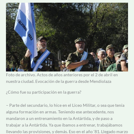
Foto de archivo. Actos de años anteriores por el 2 de abril en
nuestra ciudad. Evocación de la guerra desde Mendiolaza
¿Cómo fue su participación en la guerra?
– Parte del secundario, lo hice en el Liceo Militar, o sea que tenía
alguna formación en armas. Teniendo ese antecedente, nos
mandaron a un entrenamiento en la Antártida, y de paso a
trabajar a la Antártida. Ya que íbamos a entrenar, trabajábamos
llevando las provisiones, y demás. Eso en el año ‘81. Llegado marzo