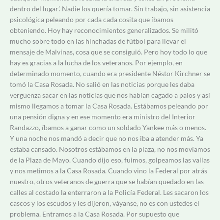
dentro del lugar’. Nadie los quería tomar. Sin trabajo, sin asistencia
psicológica peleando por cada cada cosita que íbamos
obteniendo. Hoy hay reconocimientos generalizados. Se militó
mucho sobre todo en las hinchadas de fútbol para llevar el
mensaje de Malvinas, cosa que se consiguió. Pero hoy todo lo que
hay es gracias a la lucha de los veteranos. Por ejemplo, en
determinado momento, cuando era presidente Néstor Kirchner se
tomó la Casa Rosada. No salió en las noticias porque les daba
vergüenza sacar en las noticias que nos habían cagado a palos y así
mismo llegamos a tomar la Casa Rosada. Estábamos peleando por
una pensión digna y en ese momento era ministro del Interior
Randazzo, íbamos a ganar como un soldado Yankee más o menos.
Y una noche nos mandó a decir que no nos iba a atender más. Ya
estaba cansado. Nosotros estábamos en la plaza, no nos movíamos
de la Plaza de Mayo. Cuando dijo eso, fuimos, golpeamos las vallas
y nos metimos a la Casa Rosada. Cuando vino la Federal por atrás
nuestro, otros veteranos de guerra que se habían quedado en las
calles al costado la enterraron a la Policía Federal. Les sacaron los
cascos y los escudos y les dijeron, váyanse, no es con ustedes el
problema. Entramos a la Casa Rosada. Por supuesto que