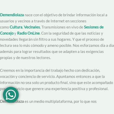
Demendiolaza
nace con el objetivo de brindar información local a
usuarios y vecinos a través de Internet en secciones
como
Cultura
,
Vecinales
, Transmisiones en vivo de
Sesiones de
Concejo
y
Radio OnLine
. Con la seguridad de que las noticias y
novedades llegarán sin filtro a sus hogares. Y que el proceso de
lectura sea lo más cómodo y ameno posible. Nos esforzamos día a día
además para lograr resultados que se adapten a las exigencias
propias y de nuestros lectores.
Creemos en la importancia del trabajo hecho con dedicación,
vocación y conciencia de servicio. Apuntamos entonces a que la
información no sea solo un producto final, sino que este acompañado
por un servicio que genere una experiencia positiva y profesional.
Demendiolaza
es un medio multiplataforma, por lo que nos
acercamos a nuestro público también por
Youtube
,
Facebook
,
Instagram
y
Whatsapp
. Podés contar con nuestro servicio de