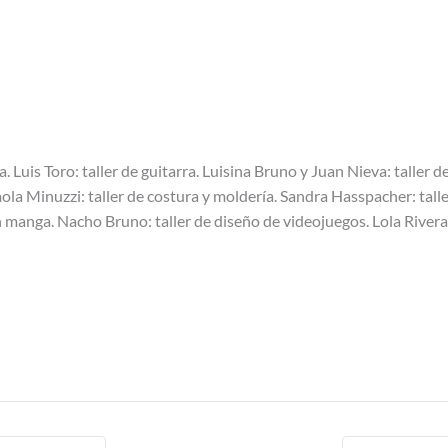
ra. Luis Toro: taller de guitarra. Luisina Bruno y Juan Nieva: taller 
Paola Minuzzi: taller de costura y moldería. Sandra Hasspacher: tal
ión manga. Nacho Bruno: taller de diseño de videojuegos. Lola Rivera: