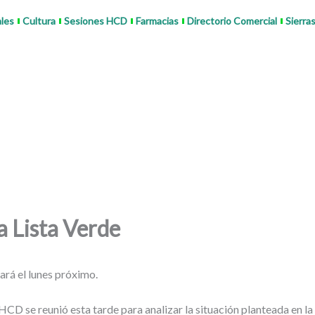
ales
Cultura
Sesiones HCD
Farmacias
Directorio Comercial
Sierra
a Lista Verde
zará el lunes próximo.
l HCD se reunió esta tarde para analizar la situación planteada en 