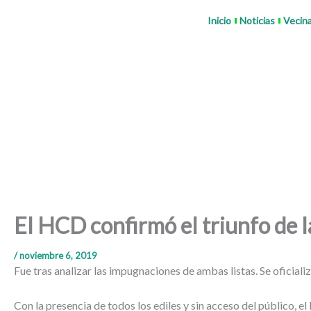
Ir
Inicio
Noticias
Vecin
al
contenido
El HCD confirmó el triunfo de l
/
noviembre 6, 2019
Fue tras analizar las impugnaciones de ambas listas. Se oficiali
Con la presencia de todos los ediles y sin acceso del público, e