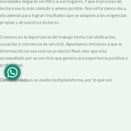
novedades llegarán sin filtro a sus hogares. Y que el proceso de
lectura sea lo más cómodo y ameno posible. Nos esforzamos día a
día además para lograr resultados que se adapten a las exigencias
propias y de nuestros lectores.
Creemos en la importancia del trabajo hecho con dedicación,
vocación y conciencia de servicio. Apuntamos entonces a que la
información no sea solo un producto final, sino que este
acompañado por un servicio que genere una experiencia positiva y
profesional.
Demendiolaza
es un medio multiplataforma, por lo que nos
acercamos a nuestro público también por
Youtube
,
Facebook
,
Instagram
y
Whatsapp
. Podés contar con nuestro servicio de
información esencial tal como Turnero de
Farmacias
, Horarios de
Transporte, Teléfono Útiles y desde luego las últimas noticias de la
localidad.