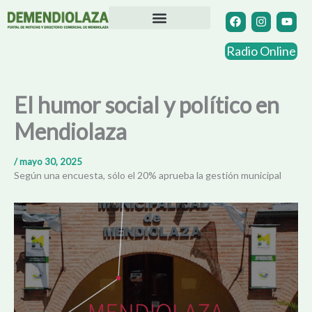
Ir
F
I
Y
a
n
o
al
c
s
u
contenido
Directorio Comercial
Otras Localidades
e
t
t
Radio Online
b
a
u
o
g
b
o
r
e
k
a
El humor social y político en
m
Mendiolaza
/
mayo 30, 2025
Según una encuesta, sólo el 20% aprueba la gestión municipal