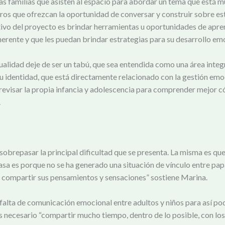
 las familias que asisten al espacio para abordar un tema que está 
uros que ofrezcan la oportunidad de conversar y construir sobre es
tivo del proyecto es brindar herramientas u oportunidades de apren
erente y que les puedan brindar estrategias para su desarrollo emo
ualidad deje de ser un tabú, que sea entendida como una área integ
su identidad, que está directamente relacionado con la gestión em
, a revisar la propia infancia y adolescencia para comprender mejo
.
sobrepasar la principal dificultad que se presenta. La misma es que
asa es porque no se ha generado una situación de vínculo entre papá
o compartir sus pensamientos y sensaciones” sostiene Marina.
de falta de comunicación emocional entre adultos y niños para así po
s necesario “compartir mucho tiempo, dentro de lo posible, con lo