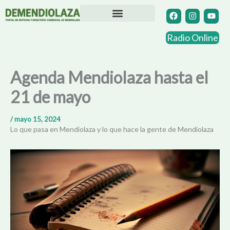
Ir
F
I
Y
a
n
o
al
c
s
u
contenido
Directorio Comercial
Otras Localidades
e
t
t
Radio Online
b
a
u
o
g
b
o
r
e
k
a
Agenda Mendiolaza hasta el
m
21 de mayo
/
mayo 15, 2024
Lo que pasa en Mendiolaza y lo que hace la gente de Mendiolaza