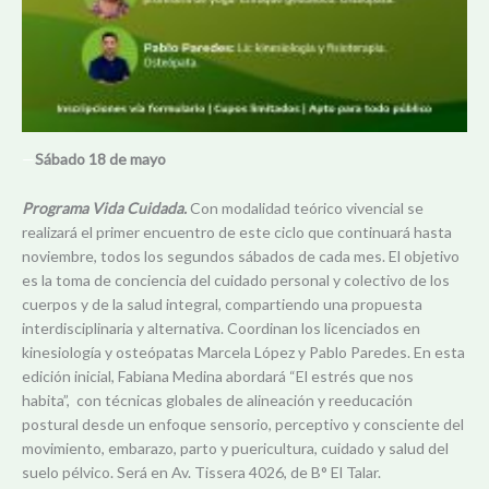
—
Sábado 18 de mayo
Programa Vida Cuidada.
Con modalidad teórico vivencial se
realizará el primer encuentro de este ciclo que continuará hasta
noviembre, todos los segundos sábados de cada mes. El objetivo
es la toma de conciencia del cuidado personal y colectivo de los
cuerpos y de la salud integral, compartiendo una propuesta
interdisciplinaria y alternativa. Coordinan los licenciados en
kinesiología y osteópatas Marcela López y Pablo Paredes. En esta
edición inicial, Fabiana Medina abordará “El estrés que nos
habita”, con técnicas globales de alineación y reeducación
postural desde un enfoque sensorio, perceptivo y consciente del
movimiento, embarazo, parto y puericultura, cuidado y salud del
suelo pélvico. Será en Av. Tissera 4026, de B° El Talar.