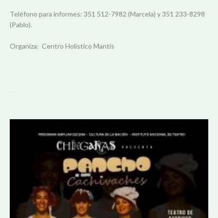
Teléfono para informes: 351 512-7982 (Marcela) y 351 233-8298
(Pablo).
Organiza: Centro Holístico Mantis
—