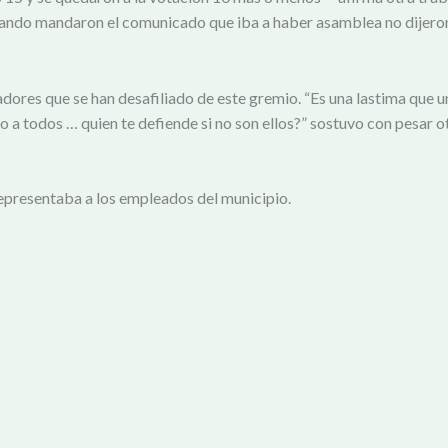
cuando mandaron el comunicado que iba a haber asamblea no dijeron
dores que se han desafiliado de este gremio. “Es una lastima que un
 a todos … quien te defiende si no son ellos?” sostuvo con pesar 
epresentaba a los empleados del municipio.