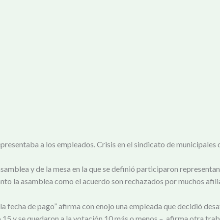
resentaba a los empleados. Crisis en el sindicato de municipales
amblea y de la mesa en la que se definió participaron representant
tanto la asamblea como el acuerdo son rechazados por muchos afili
la fecha de pago” afirma con enojo una empleada que decidió desaf
 15 y se quedaron a la votación 10 más o menos – afirma otra tra