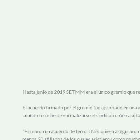
Hasta junio de 2019 SETMM era el único gremio que rep
El acuerdo firmado por el gremio fue aprobado en una as
cuando termine de normalizarse el sindicato. Aún así, 
“Firmaron un acuerdo de terror! Ni siquiera aseguraron 
menos 90 afiliados de los cuales asistieron como mucho