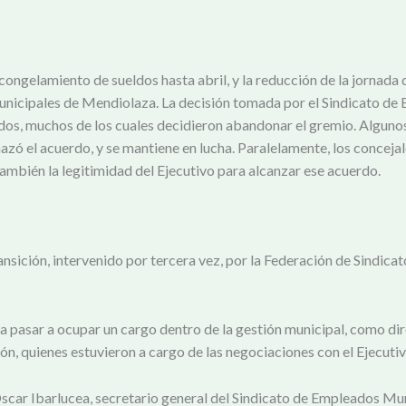
l congelamiento de sueldos hasta abril, y la reducción de la jorna
 de municipales de Mendiolaza. La decisión tomada por el Sindicato
, muchos de los cuales decidieron abandonar el gremio. Algunos de
hazó el acuerdo, y se mantiene en lucha. Paralelamente, los concej
también la legitimidad del Ejecutivo para alcanzar ese acuerdo.
ición, intervenido por tercera vez, por la Federación de Sindicat
a pasar a ocupar un cargo dentro de la gestión municipal, como dire
ón, quienes estuvieron a cargo de las negociaciones con el Ejecutiv
Oscar Ibarlucea, secretario general del Sindicato de Empleados Mun