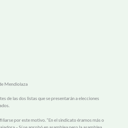
 de Mendiolaza
es de las dos listas que se presentarán a elecciones
ados.
iliarse por este motivo. “En el sindicato éramos más o
bajadora – Sí se aprobó en asamblea pero la asamblea