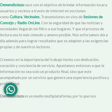
Demendiolaza
nace con el objetivo de brindar información local a
usuarios y vecinos a través de Internet en secciones
como
Cultura
,
Vecinales
, Transmisiones en vivo de
Sesiones de
Concejo
y
Radio OnLine
. Con la seguridad de que las noticias y
novedades llegarán sin filtro a sus hogares. Y que el proceso de
lectura sea lo más cómodo y ameno posible. Nos esforzamos día a
día además para lograr resultados que se adapten a las exigencias
propias y de nuestros lectores.
Creemos en la importancia del trabajo hecho con dedicación,
vocación y conciencia de servicio. Apuntamos entonces a que la
información no sea solo un producto final, sino que este
acompañado por un servicio que genere una experiencia positiva y
profesional.
Demendiolaza
es un medio multiplataforma, por lo que nos
acercamos a nuestro público también por
Youtube
,
Facebook
,
Instagram
y
Whatsapp
. Podés contar con nuestro servicio de