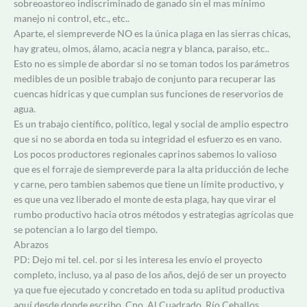
sobreoastoreo indiscriminado de ganado sin el mas mínimo
manejo ni control, etc., etc..
Aparte, el siempreverde NO es la única plaga en las sierras chicas,
hay grateu, olmos, álamo, acacia negra y blanca, paraiso, etc..
Esto no es simple de abordar si no se toman todos los parámetros
medibles de un posible trabajo de conjunto para recuperar las
cuencas hídricas y que cumplan sus funciones de reservorios de
agua.
Es un trabajo científico, político, legal y social de amplio espectro
que si no se aborda en toda su integridad el esfuerzo es en vano.
Los pocos productores regionales caprinos sabemos lo valioso
que es el forraje de siempreverde para la alta priducción de leche
y carne, pero tambien sabemos que tiene un límite productivo, y
es que una vez liberado el monte de esta plaga, hay que virar el
rumbo productivo hacia otros métodos y estrategias agrícolas que
se potencian a lo largo del tiempo.
Abrazos
PD: Dejo mi tel. cel. por si les interesa les envío el proyecto
completo, incluso, ya al paso de los años, dejó de ser un proyecto
ya que fue ejecutado y concretado en toda su aplitud productiva
aquí desde donde escribo, Cno. Al Cuadrado, Río Ceballos.