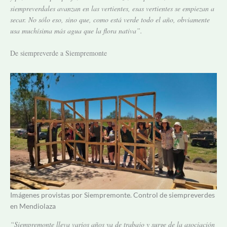
siempreverdales avanzan en las vertientes, esas vertientes se empiezan a
secar. No sólo eso, sino que, como está verde todo el año, obviamente
usa muchísima más agua que la flora nativa”.
De siempreverde a Siempremonte
Imágenes provistas por Siempremonte. Control de siempreverdes
en Mendiolaza
“Siempremonte lleva varios años ya de trabajo y surge de la asociación