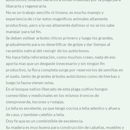
liberarla y regenerarla.
No es un trabajo sencillo ni liviano, es mucho manejo y
experiencia de criar estos magníficos animales altamente
productivos, pero a la vez altamente dañinos si no se los sabe
manejar para tal fin.
Se deben voltear arboles chicos primero y luego los grandes,
gradualmente para no desertificar de golpe y dar tiempo al
recambio natiral del resirgir de los autóctonos.
No hace falta reforestación, como muchos creen, nada de eso
aporta mas que un desgaste innecesario y sin ningún fin
productivo, la flora completa surge por reservorios de semillas en
el suelo, tanto de grandes árboles autóctonos como de hierbas y
luego la fauna vienen solas.
En el bosque nativo liberado de esta plaga cultivo hongos
comesribles y medicinales en los mismos troncos de
siempreverde, tocones y rodajas.
La leña es excelente, ya que tengo cocina a leña adentro y afuera
de casa, y tambien calefón a leña.
Doy fe que es un combistible de excelencia.
Su madera es muy buena para construcción de cabañas, muebles y