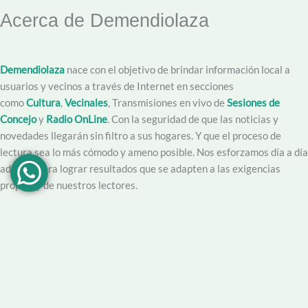
Acerca de Demendiolaza
Demendiolaza
nace con el objetivo de brindar información local a
usuarios y vecinos a través de Internet en secciones
como
Cultura
,
Vecinales
, Transmisiones en vivo de
Sesiones de
Concejo
y
Radio OnLine
. Con la seguridad de que las noticias y
novedades llegarán sin filtro a sus hogares. Y que el proceso de
lectura sea lo más cómodo y ameno posible. Nos esforzamos día a día
además para lograr resultados que se adapten a las exigencias
propias y de nuestros lectores.
Creemos en la importancia del trabajo hecho con dedicación,
vocación y conciencia de servicio. Apuntamos entonces a que la
información no sea solo un producto final, sino que este acompañado
por un servicio que genere una experiencia positiva y profesional.
Demendiolaza
es un medio multiplataforma, por lo que nos