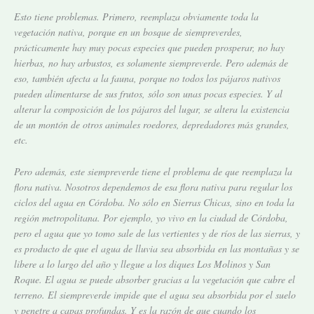
Esto tiene problemas. Primero, reemplaza obviamente toda la
vegetación nativa, porque en un bosque de siempreverdes,
prácticamente hay muy pocas especies que pueden prosperar, no hay
hierbas, no hay arbustos, es solamente siempreverde. Pero además de
eso, también afecta a la fauna, porque no todos los pájaros nativos
pueden alimentarse de sus frutos, sólo son unas pocas especies. Y al
alterar la composición de los pájaros del lugar, se altera la existencia
de un montón de otros animales roedores, depredadores más grandes,
etc.
Pero además, este siempreverde tiene el problema de que reemplaza la
flora nativa. Nosotros dependemos de esa flora nativa para regular los
ciclos del agua en Córdoba. No sólo en Sierras Chicas, sino en toda la
región metropolitana. Por ejemplo, yo vivo en la ciudad de Córdoba,
pero el agua que yo tomo sale de las vertientes y de ríos de las sierras, y
es producto de que el agua de lluvia sea absorbida en las montañas y se
libere a lo largo del año y llegue a los diques Los Molinos y San
Roque. El agua se puede absorber gracias a la vegetación que cubre el
terreno. El siempreverde impide que el agua sea absorbida por el suelo
y penetre a capas profundas. Y es la razón de que cuando los