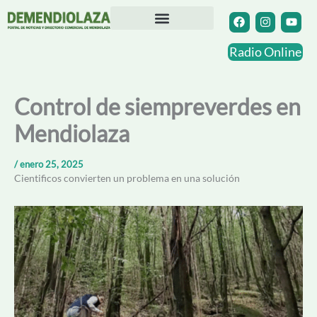
Ir
F
I
Y
a
n
o
al
c
s
u
contenido
Directorio Comercial
Otras Localidades
e
t
t
Radio Online
b
a
u
o
g
b
o
r
e
k
a
Control de siempreverdes en
m
Mendiolaza
/
enero 25, 2025
Cientificos convierten un problema en una solución