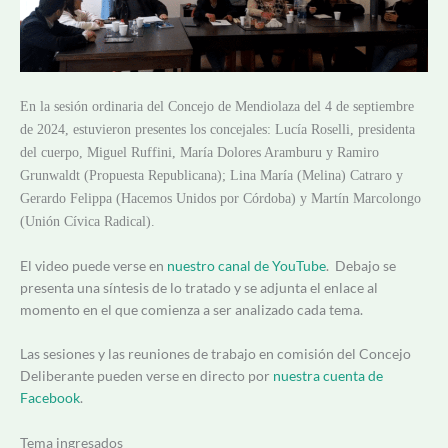
En la sesión ordinaria del Concejo de Mendiolaza del 4 de septiembre
de 2024, estuvieron presentes los concejales: Lucía Roselli, presidenta
del cuerpo, Miguel Ruffini, María Dolores Aramburu y Ramiro
Grunwaldt (Propuesta Republicana); Lina María (Melina) Catraro y
Gerardo Felippa (Hacemos Unidos por Córdoba) y Martín Marcolongo
(Unión Cívica Radical).
El video puede verse en
nuestro canal de YouTube
. Debajo se
presenta una síntesis de lo tratado y se adjunta el enlace al
momento en el que comienza a ser analizado cada tema.
Las sesiones y las reuniones de trabajo en comisión del Concejo
Deliberante pueden verse en directo por
nuestra cuenta de
Facebook
.
Tema ingresados