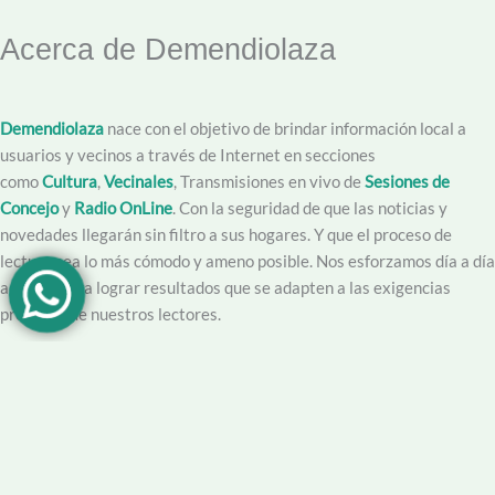
Acerca de Demendiolaza
Demendiolaza
nace con el objetivo de brindar información local a
usuarios y vecinos a través de Internet en secciones
como
Cultura
,
Vecinales
, Transmisiones en vivo de
Sesiones de
Concejo
y
Radio OnLine
. Con la seguridad de que las noticias y
novedades llegarán sin filtro a sus hogares. Y que el proceso de
lectura sea lo más cómodo y ameno posible. Nos esforzamos día a día
además para lograr resultados que se adapten a las exigencias
propias y de nuestros lectores.
Creemos en la importancia del trabajo hecho con dedicación,
vocación y conciencia de servicio. Apuntamos entonces a que la
información no sea solo un producto final, sino que este acompañado
por un servicio que genere una experiencia positiva y profesional.