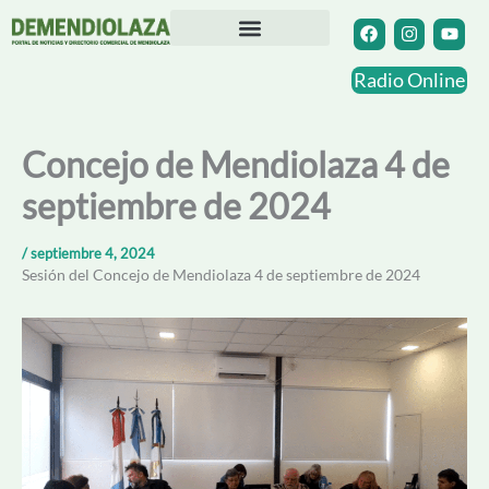
Ir
F
I
Y
a
n
o
al
c
s
u
contenido
Directorio Comercial
Otras Localidades
e
t
t
Radio Online
b
a
u
o
g
b
o
r
e
k
a
Concejo de Mendiolaza 4 de
m
septiembre de 2024
/
septiembre 4, 2024
Sesión del Concejo de Mendiolaza 4 de septiembre de 2024