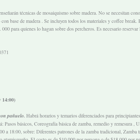
enseñarán técnicas de mosaiquismo sobre madera. No se necesitan conoci
con base de madera . Se incluyen todos los materiales y coffee break. E
39. 000 para quienes lo hagan sobre dos percheros. Es necesario reserv
50371
y 14:00)
 con pañuelo.
Habrá horarios y temarios diferenciados para principiantes 
rá: Pasos básicos, Coreografía básica de zamba, remedio y remesura , 
00 a 18:00, sobre: Diferentes patrones de la zamba tradicional, Zamba 
o atamisqueño. El costo es de $10.000 por persona o de $18.000 por pa