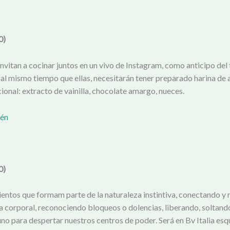
0)
 invitan a cocinar juntos en un vivo de Instagram, como anticipo del 
al mismo tiempo que ellas, necesitarán tener preparado harina de 
onal: extracto de vainilla, chocolate amargo, nueces.
cén
0)
ntos que formam parte de la naturaleza instintiva, conectando y 
a corporal, reconociendo bloqueos o dolencias, liberando, soltando
uno para despertar nuestros centros de poder. Será en Bv Italia es