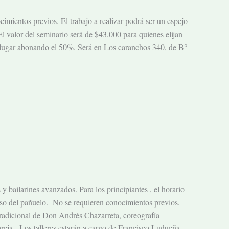
mientos previos. El trabajo a realizar podrá ser un espejo
l valor del seminario será de $43.000 para quienes elijan
ar lugar abonando el 50%. Será en Los caranchos 340, de B°
y bailarines avanzados. Para los principiantes , el horario
Uso del pañuelo. No se requieren conocimientos previos.
tradicional de Don Andrés Chazarreta, coreografía
reja. Los talleres estarán a cargo de Francisco Ludueña.