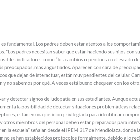
s es fundamental. Los padres deben estar atentos a los comportami
os. “Los padres necesitan saber qué están haciendo sus hijos con su 
posibles indicadores como “los cambios repentinos en el estado de 
más preocupados, más angustiados. Aparecen con cara de preocupado
cos que dejan de interactuar, están muy pendientes del celular. Cam
 y no sabemos por qué. A veces está bueno chequear con los otros 
rvar y detectar signos de ludopatía en sus estudiantes. Aunque actu
umenta la posibilidad de detectar situaciones problemáticas relaci
ptores, están en una posición privilegiada para identificar compor
y otros miembros del personal deben estar preparados para interv
r en la escuela” señalan desde el IPEM 317 de Mendiolaza, donde l
 aún no se han establecidos protocolos formalmente, debido a lo re