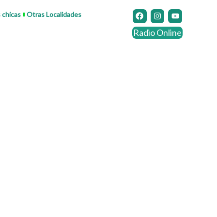
F
I
Y
s chicas
Otras Localidades
a
n
o
c
s
u
Radio Online
e
t
t
b
a
u
o
g
b
o
r
e
k
a
m