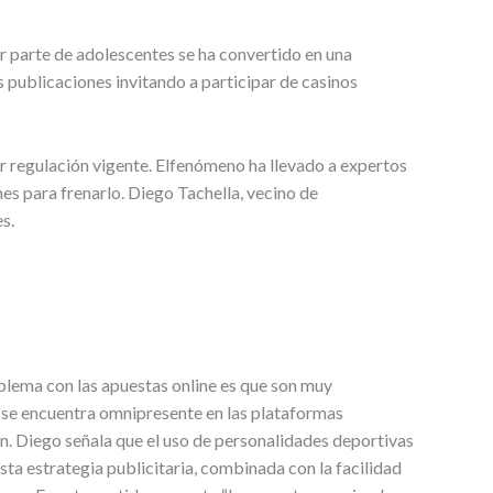
r parte de adolescentes se ha convertido en una
publicaciones invitando a participar de casinos
r regulación vigente. Elfenómeno ha llevado a expertos
nes para frenarlo. Diego Tachella, vecino de
s.
roblema con las apuestas online es que son muy
ne se encuentra omnipresente en las plataformas
ón. Diego señala que el uso de personalidades deportivas
sta estrategia publicitaria, combinada con la facilidad