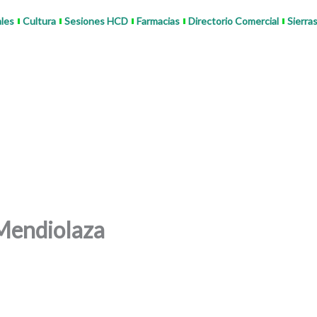
ales
Cultura
Sesiones HCD
Farmacias
Directorio Comercial
Sierra
 Mendiolaza