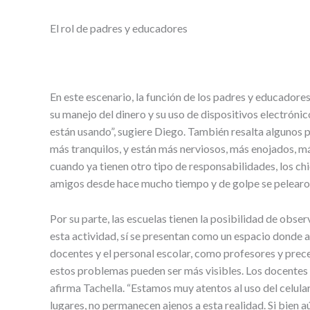
El rol de padres y educadores
En este escenario, la función de los padres y educadore
su manejo del dinero y su uso de dispositivos electrónic
están usando”, sugiere Diego. También resalta algunos 
más tranquilos, y están más nerviosos, más enojados, 
cuando ya tienen otro tipo de responsabilidades, los chi
amigos desde hace mucho tiempo y de golpe se pelearon
Por su parte, las escuelas tienen la posibilidad de obse
esta actividad, sí se presentan como un espacio donde a
docentes y el personal escolar, como profesores y prece
estos problemas pueden ser más visibles. Los docentes 
afirma Tachella. “Estamos muy atentos al uso del celula
lugares, no permanecen ajenos a esta realidad. Si bien