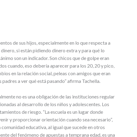
entos de sus hijos, especialmente en lo que respecta a
dinero, si están pidiendo dinero extra y para qué lo
ánimo son un indicador. Son chicos que de golpe eran
s cuando, eso debería aparecer para los 20, 20 y pico,
bios en la relación social, peleas con amigos que eran
padres a ver qué está pasando” afirma Tachella.
almente no es una obligación de las instituciones regular
onadas al desarrollo de los niños y adolescentes. Los
tamientos de riesgo. “La escuela es un lugar donde
enir y proporcionar orientación cuando sea necesario”,
a comunidad educativa, al igual que sucede en otros
ciente del fenómeno de apuestas a temprana edad, es una