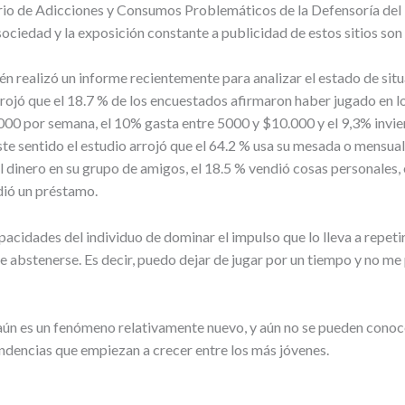
rio de Adicciones y Consumos Problemáticos de la Defensoría del 
sociedad y la exposición constante a publicidad de estos sitios so
n realizó un informe recientemente para analizar el estado de sit
arrojó que el 18.7 % de los encuestados afirmaron haber jugado en 
00 por semana, el 10% gasta entre 5000 y $10.000 y el 9,3% invi
ste sentido el estudio arrojó que el 64.2 % usa su mesada o mensua
l dinero en su grupo de amigos, el 18.5 % vendió cosas personales, e
idió un préstamo.
capacidades del individuo de dominar el impulso que lo lleva a repe
e abstenerse. Es decir, puedo dejar de jugar por un tiempo y no me 
 aún es un fenómeno relativamente nuevo, y aún no se pueden conoc
ndencias que empiezan a crecer entre los más jóvenes.