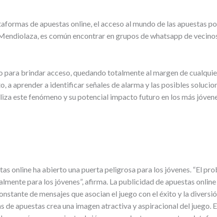
taformas de apuestas online, el acceso al mundo de las apuestas po
 Mendiolaza, es común encontrar en grupos de whatsapp de vecinos 
o para brindar acceso, quedando totalmente al margen de cualquie
, a aprender a identificar señales de alarma y las posibles solucio
liza este fenómeno y su potencial impacto futuro en los más jóvene
stas online ha abierto una puerta peligrosa para los jóvenes. “El p
ialmente para los jóvenes”, afirma. La publicidad de apuestas onli
onstante de mensajes que asocian el juego con el éxito y la diversi
s de apuestas crea una imagen atractiva y aspiracional del juego. E