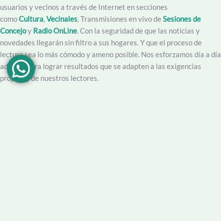
usuarios y vecinos a través de Internet en secciones
como
Cultura
,
Vecinales
, Transmisiones en vivo de
Sesiones de
Concejo
y
Radio OnLine
. Con la seguridad de que las noticias y
novedades llegarán sin filtro a sus hogares. Y que el proceso de
lectura sea lo más cómodo y ameno posible. Nos esforzamos día a día
además para lograr resultados que se adapten a las exigencias
propias y de nuestros lectores.
Creemos en la importancia del trabajo hecho con dedicación,
vocación y conciencia de servicio. Apuntamos entonces a que la
información no sea solo un producto final, sino que este acompañado
por un servicio que genere una experiencia positiva y profesional.
Demendiolaza
es un medio multiplataforma, por lo que nos
acercamos a nuestro público también por
Youtube
,
Facebook
,
Instagram
y
Whatsapp
. Podés contar con nuestro servicio de
información esencial tal como Turnero de
Farmacias
, Horarios de
Transporte, Teléfono Útiles y desde luego las últimas noticias de la