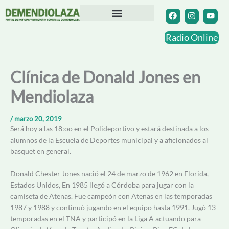
Ir
F
I
Y
a
n
o
al
c
s
u
contenido
Directorio Comercial
Otras Localidades
e
t
t
Radio Online
b
a
u
o
g
b
o
r
e
k
a
Clínica de Donald Jones en
m
Mendiolaza
/
marzo 20, 2019
Será hoy a las 18:oo en el Polideportivo y estará destinada a los
alumnos de la Escuela de Deportes municipal y a aficionados al
basquet en general.
Donald Chester Jones nació el 24 de marzo de 1962 en Florida,
Estados Unidos, En 1985 llegó a Córdoba para jugar con la
camiseta de Atenas. Fue campeón con Atenas en las temporadas
1987 y 1988 y continuó jugando en el equipo hasta 1991. Jugó 13
temporadas en el TNA y participó en la Liga A actuando para