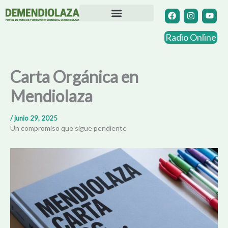
Ir
F
I
Y
a
n
o
al
c
s
u
contenido
Directorio Comercial
Otras Localidades
e
t
t
Radio Online
b
a
u
o
g
b
o
r
e
k
a
Carta Orgánica en
m
Mendiolaza
/
junio 29, 2025
Un compromiso que sigue pendiente