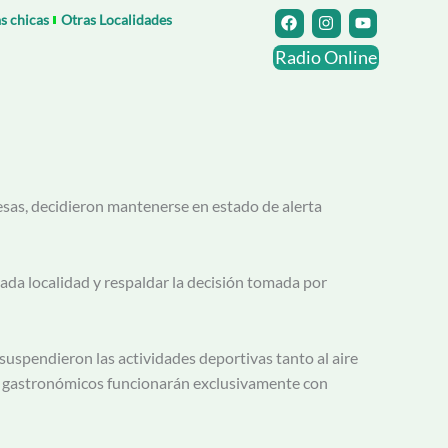
F
I
Y
as chicas
Otras Localidades
a
n
o
c
s
u
Radio Online
e
t
t
b
a
u
o
g
b
o
r
e
k
a
m
Presas, decidieron mantenerse en estado de alerta
ada localidad y respaldar la decisión tomada por
 suspendieron las actividades deportivas tanto al aire
ales gastronómicos funcionarán exclusivamente con