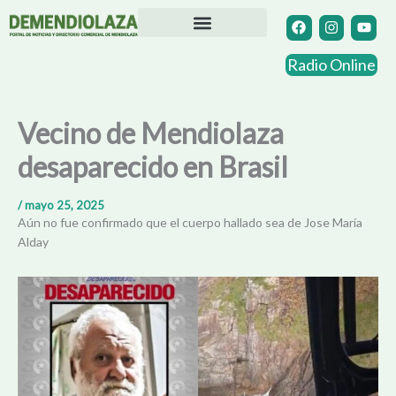
Ir
F
I
Y
a
n
o
al
c
s
u
contenido
Directorio Comercial
Otras Localidades
e
t
t
Radio Online
b
a
u
o
g
b
o
r
e
k
a
Vecino de Mendiolaza
m
desaparecido en Brasil
/
mayo 25, 2025
Aún no fue confirmado que el cuerpo hallado sea de Jose María
Alday