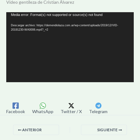
Video gentileza de Cristian Álvarez
Reproductor
Media error: Format(s) not supported or source(s) not found
de
Descargar archivo: https://demendiolaza.com.ar/wp-content/uploads/2019/12/VID-
video
20191230-WA0006.mp4?_=2
Facebook
WhatsApp
Twitter / X
Telegram
ANTERIOR
SIGUIENTE