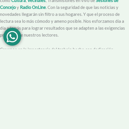
como
Cultura
,
Vecinales
, Transmisiones en vivo de
Sesiones de
Concejo
y
Radio OnLine
. Con la seguridad de que las noticias y
novedades llegarán sin filtro a sus hogares. Y que el proceso de
lectura sea lo más cómodo y ameno posible. Nos esforzamos día a
día además para lograr resultados que se adapten a las exigencias
propias y de nuestros lectores.
Creemos en la importancia del trabajo hecho con dedicación,
vocación y conciencia de servicio. Apuntamos entonces a que la
información no sea solo un producto final, sino que este
acompañado por un servicio que genere una experiencia positiva y
profesional.
Demendiolaza
es un medio multiplataforma, por lo que nos
acercamos a nuestro público también por
Youtube
,
Facebook
,
Instagram
y
Whatsapp
. Podés contar con nuestro servicio de
información esencial tal como Turnero de
Farmacias
, Horarios de
Transporte, Teléfono Útiles y desde luego las últimas noticias de la
localidad.