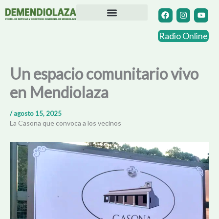
Ir
F
I
Y
a
n
o
al
c
s
u
contenido
Directorio Comercial
Otras Localidades
e
t
t
Radio Online
b
a
u
o
g
b
o
r
e
k
a
Un espacio comunitario vivo
m
en Mendiolaza
/
agosto 15, 2025
La Casona que convoca a los vecinos