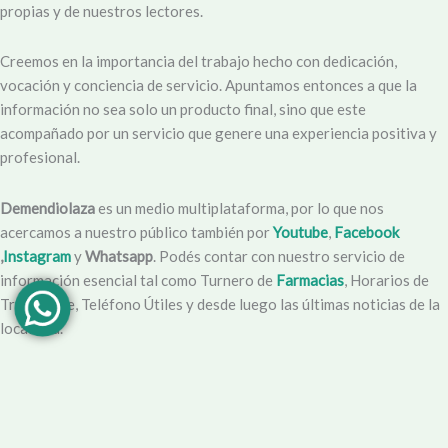
propias y de nuestros lectores.
Creemos en la importancia del trabajo hecho con dedicación,
vocación y conciencia de servicio. Apuntamos entonces a que la
información no sea solo un producto final, sino que este
acompañado por un servicio que genere una experiencia positiva y
profesional.
Demendiolaza
es un medio multiplataforma, por lo que nos
acercamos a nuestro público también por
Youtube
,
Facebook
,
Instagram
y
Whatsapp
. Podés contar con nuestro servicio de
información esencial tal como Turnero de
Farmacias
, Horarios de
Transporte, Teléfono Útiles y desde luego las últimas noticias de la
localidad.
Facebook
Instagram
Youtube
Tel Comercial
E-mail
© 2025 Demendiolza.com.ar
|
Powered by
untokedigital.com