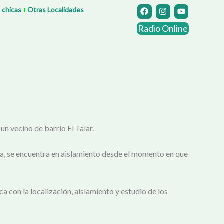
F
I
Y
s chicas
Otras Localidades
a
n
o
c
s
u
Radio Online
e
t
t
b
a
u
o
g
b
o
r
e
k
a
m
n vecino de barrio El Talar.
lia, se encuentra en aislamiento desde el momento en que
a con la localización, aislamiento y estudio de los