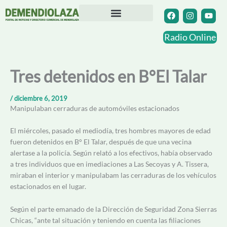
Ir
F
I
Y
a
n
o
al
c
s
u
contenido
Directorio Comercial
Otras Localidades
e
t
t
Radio Online
b
a
u
o
g
b
o
r
e
k
a
Tres detenidos en B°El Talar
m
/
diciembre 6, 2019
Manipulaban cerraduras de automóviles estacionados
El miércoles, pasado el mediodía, tres hombres mayores de edad
fueron detenidos en B° El Talar, después de que una vecina
alertase a la policía. Según relató a los efectivos, había observado
a tres individuos que en imediaciones a Las Secoyas y A. Tissera,
miraban el interior y manipulabam las cerraduras de los vehículos
estacionados en el lugar.
Según el parte emanado de la Dirección de Seguridad Zona Sierras
Chicas, “ante tal situación y teniendo en cuenta las filiaciones