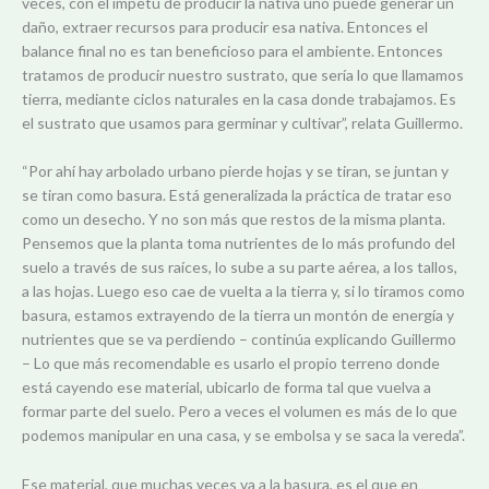
veces, con el ímpetu de producir la nativa uno puede generar un
daño, extraer recursos para producir esa nativa. Entonces el
balance final no es tan beneficioso para el ambiente. Entonces
tratamos de producir nuestro sustrato, que sería lo que llamamos
tierra, mediante ciclos naturales en la casa donde trabajamos. Es
el sustrato que usamos para germinar y cultivar”, relata Guillermo.
“Por ahí hay arbolado urbano pierde hojas y se tiran, se juntan y
se tiran como basura. Está generalizada la práctica de tratar eso
como un desecho. Y no son más que restos de la misma planta.
Pensemos que la planta toma nutrientes de lo más profundo del
suelo a través de sus raíces, lo sube a su parte aérea, a los tallos,
a las hojas. Luego eso cae de vuelta a la tierra y, si lo tiramos como
basura, estamos extrayendo de la tierra un montón de energía y
nutrientes que se va perdiendo – continúa explicando Guillermo
– Lo que más recomendable es usarlo el propio terreno donde
está cayendo ese material, ubicarlo de forma tal que vuelva a
formar parte del suelo. Pero a veces el volumen es más de lo que
podemos manipular en una casa, y se embolsa y se saca la vereda”.
Ese material, que muchas veces va a la basura, es el que en