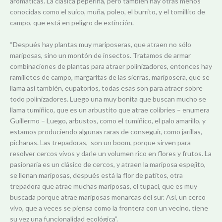
aromáticas. La clásica peperina, pero también hay otras menos
conocidas como el suico, muña, poleo, el burrito, y el tomillito de
campo, que está en peligro de extinción.
“Después hay plantas muy mariposeras, que atraen no sólo
mariposas, sino un montón de insectos. Tratamos de armar
combinaciones de plantas para atraer polinizadores, entonces hay
ramilletes de campo, margaritas de las sierras, mariposera, que se
llama así también, eupatorios, todas esas son para atraer sobre
todo polinizadores. Luego una muy bonita que buscan mucho se
llama tumiñico, que es un arbustito que atrae colibríes – enumera
Guillermo – Luego, arbustos, como el tumiñico, el palo amarillo, y
estamos produciendo algunas raras de conseguir, como jarillas,
pichanas. Las trepadoras, son un boom, porque sirven para
resolver cercos vivos y darle un volumen rico en flores y frutos. La
pasionaria es un clásico de cercos, y atraen la mariposa espejito,
se llenan mariposas, después está la flor de patitos, otra
trepadora que atrae muchas mariposas, el tupací, que es muy
buscada porque atrae mariposas monarcas del sur. Así, un cerco
vivo, que a veces se piensa como la frontera con un vecino, tiene
su vez una funcionalidad ecológica”.