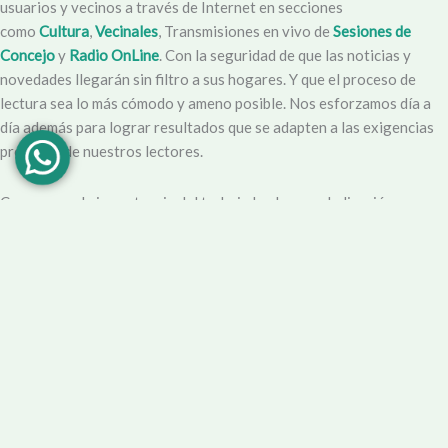
usuarios y vecinos a través de Internet en secciones
como
Cultura
,
Vecinales
, Transmisiones en vivo de
Sesiones de
Concejo
y
Radio OnLine
. Con la seguridad de que las noticias y
novedades llegarán sin filtro a sus hogares. Y que el proceso de
lectura sea lo más cómodo y ameno posible. Nos esforzamos día a
día además para lograr resultados que se adapten a las exigencias
propias y de nuestros lectores.
Creemos en la importancia del trabajo hecho con dedicación,
vocación y conciencia de servicio. Apuntamos entonces a que la
información no sea solo un producto final, sino que este
acompañado por un servicio que genere una experiencia positiva y
profesional.
Demendiolaza
es un medio multiplataforma, por lo que nos
acercamos a nuestro público también por
Youtube
,
Facebook
,
Instagram
y
Whatsapp
. Podés contar con nuestro servicio de
información esencial tal como Turnero de
Farmacias
, Horarios de
Transporte, Teléfono Útiles y desde luego las últimas noticias de la