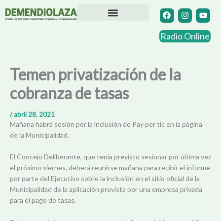
Ir
F
I
Y
a
n
o
al
c
s
u
contenido
Directorio Comercial
Otras Localidades
e
t
t
Radio Online
b
a
u
o
g
b
o
r
e
k
a
Temen privatización de la
m
cobranza de tasas
/
abril 28, 2021
Mañana habrá sesión por la inclusión de Pay per tic en la página
de la Municipalidad.
El Concejo Deliberante, que tenía previsto sesionar por última vez
el próximo viernes, deberá reunirse mañana para recibir el informe
por parte del Ejecutivo sobre la inclusión en el sitio oficial de la
Municipalidad de la aplicación provista por una empresa privada
para el pago de tasas.