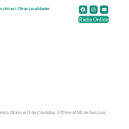
F
I
Y
as chicas
Otras Localidades
a
n
o
c
s
u
Radio Online
e
t
t
b
a
u
o
g
b
o
r
e
k
a
m
entro 28 km al O de Córdoba; 270 km al NE de San Luis;