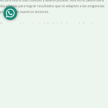
lectura sea lo más cómodo y ameno posible. Nos esforzamos día a
día además para lograr resultados que se adapten a las exigencias
propias y de nuestros lectores.
Creemos en la importancia del trabajo hecho con dedicación,
vocación y conciencia de servicio. Apuntamos entonces a que la
información no sea solo un producto final, sino que este
acompañado por un servicio que genere una experiencia positiva y
profesional.
Demendiolaza
es un medio multiplataforma, por lo que nos
acercamos a nuestro público también por
Youtube
,
Facebook
,
Instagram
y
Whatsapp
. Podés contar con nuestro servicio de
información esencial tal como Turnero de
Farmacias
, Horarios de
Transporte, Teléfono Útiles y desde luego las últimas noticias de la
localidad.
Facebook
Instagram
Youtube
Tel Comercial
E-mail