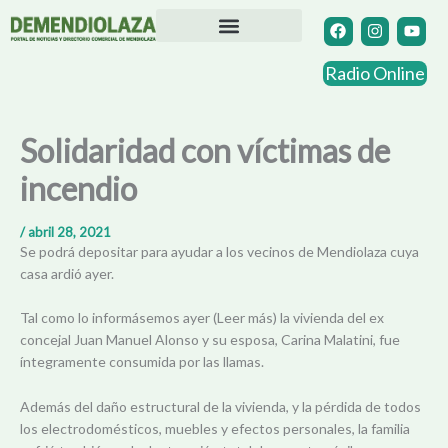
Ir
F
I
Y
a
n
o
al
c
s
u
contenido
Directorio Comercial
Otras Localidades
e
t
t
Radio Online
b
a
u
o
g
b
o
r
e
k
a
Solidaridad con víctimas de
m
incendio
/
abril 28, 2021
Se podrá depositar para ayudar a los vecinos de Mendiolaza cuya
casa ardió ayer.
Tal como lo informásemos ayer (Leer más) la vivienda del ex
concejal Juan Manuel Alonso y su esposa, Carina Malatini, fue
íntegramente consumida por las llamas.
Además del daño estructural de la vivienda, y la pérdida de todos
los electrodomésticos, muebles y efectos personales, la familia