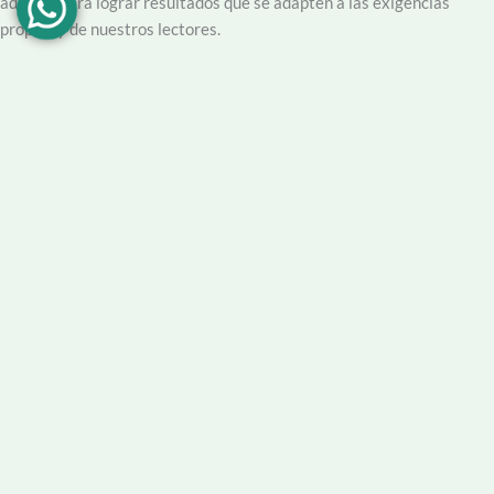
además para lograr resultados que se adapten a las exigencias
propias y de nuestros lectores.
Creemos en la importancia del trabajo hecho con dedicación,
vocación y conciencia de servicio. Apuntamos entonces a que la
información no sea solo un producto final, sino que este acompañado
por un servicio que genere una experiencia positiva y profesional.
Demendiolaza
es un medio multiplataforma, por lo que nos
acercamos a nuestro público también por
Youtube
,
Facebook
,
Instagram
y
Whatsapp
. Podés contar con nuestro servicio de
información esencial tal como Turnero de
Farmacias
, Horarios de
Transporte, Teléfono Útiles y desde luego las últimas noticias de la
localidad.
Facebook
Instagram
Youtube
Tel Comercial
E-mail
© 2025 Demendiolza.com.ar
|
Powered by
untokedigital.com