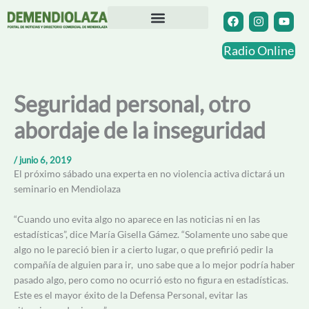
Ir
F
I
Y
a
n
o
al
c
s
u
contenido
Directorio Comercial
Otras Localidades
e
t
t
Radio Online
b
a
u
o
g
b
o
r
e
k
a
Seguridad personal, otro
m
abordaje de la inseguridad
/
junio 6, 2019
El próximo sábado una experta en no violencia activa dictará un
seminario en Mendiolaza
“Cuando uno evita algo no aparece en las noticias ni en las
estadísticas”, dice María Gisella Gámez. “Solamente uno sabe que
algo no le pareció bien ir a cierto lugar, o que prefirió pedir la
compañía de alguien para ir, uno sabe que a lo mejor podría haber
pasado algo, pero como no ocurrió esto no figura en estadísticas.
Este es el mayor éxito de la Defensa Personal, evitar las