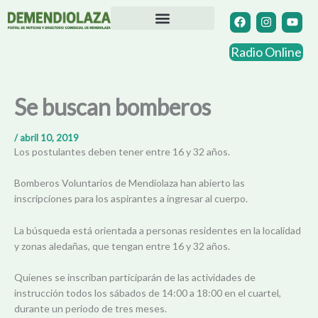
Ir
F
I
Y
a
n
o
al
c
s
u
contenido
Directorio Comercial
Otras Localidades
e
t
t
Radio Online
b
a
u
o
g
b
o
r
e
k
a
Se buscan bomberos
m
/
abril 10, 2019
Los postulantes deben tener entre 16 y 32 años.
Bomberos Voluntarios de Mendiolaza han abierto las
inscripciones para los aspirantes a ingresar al cuerpo.
La búsqueda está orientada a personas residentes en la localidad
y zonas aledañas, que tengan entre 16 y 32 años.
Quienes se inscriban participarán de las actividades de
instrucción todos los sábados de 14:00 a 18:00 en el cuartel,
durante un periodo de tres meses.