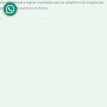
día además para lograr resultados que se adapten a las exigencias
propias y de nuestros lectores.
Creemos en la importancia del trabajo hecho con dedicación,
vocación y conciencia de servicio. Apuntamos entonces a que la
información no sea solo un producto final, sino que este
acompañado por un servicio que genere una experiencia positiva y
profesional.
Demendiolaza
es un medio multiplataforma, por lo que nos
acercamos a nuestro público también por
Youtube
,
Facebook
,
Instagram
y
Whatsapp
. Podés contar con nuestro servicio de
información esencial tal como Turnero de
Farmacias
, Horarios de
Transporte, Teléfono Útiles y desde luego las últimas noticias de la
localidad.
Facebook
Instagram
Youtube
Tel Comercial
E-mail
© 2025 Demendiolza.com.ar
|
Powered by
untokedigital.com