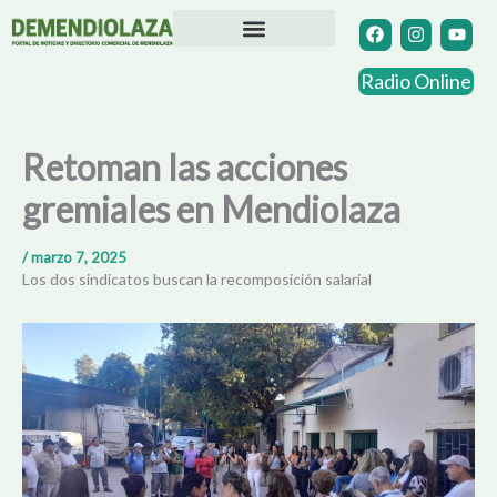
Ir
F
I
Y
a
n
o
al
c
s
u
contenido
Directorio Comercial
Otras Localidades
e
t
t
Radio Online
b
a
u
o
g
b
o
r
e
k
a
Retoman las acciones
m
gremiales en Mendiolaza
/
marzo 7, 2025
Los dos sindicatos buscan la recomposición salarial