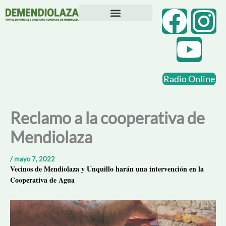
Ir
F
Y
I
al
contenido
Directorio Comercial
Otras Localidades
a
o
n
c
u
s
Radio Online
e
t
t
b
u
a
Reclamo a la cooperativa de
Mendiolaza
o
b
g
o
e
r
/
mayo 7, 2022
Vecinos de Mendiolaza y Unquillo harán una intervención en la
Cooperativa de Agua
k
a
m