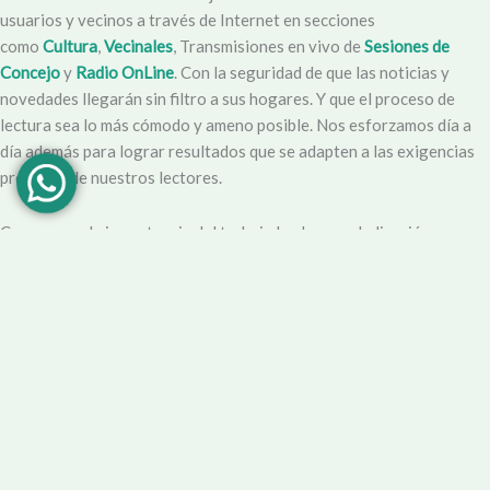
usuarios y vecinos a través de Internet en secciones
como
Cultura
,
Vecinales
, Transmisiones en vivo de
Sesiones de
Concejo
y
Radio OnLine
. Con la seguridad de que las noticias y
novedades llegarán sin filtro a sus hogares. Y que el proceso de
lectura sea lo más cómodo y ameno posible. Nos esforzamos día a
día además para lograr resultados que se adapten a las exigencias
propias y de nuestros lectores.
Creemos en la importancia del trabajo hecho con dedicación,
vocación y conciencia de servicio. Apuntamos entonces a que la
información no sea solo un producto final, sino que este
acompañado por un servicio que genere una experiencia positiva y
profesional.
Demendiolaza
es un medio multiplataforma, por lo que nos
acercamos a nuestro público también por
Youtube
,
Facebook
,
Instagram
y
Whatsapp
. Podés contar con nuestro servicio de
información esencial tal como Turnero de
Farmacias
, Horarios de