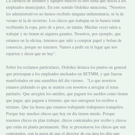
La carencia de insumos y equipos básicos es otro tema que afecta a los
empleados municipales. En este sentido Ordoñez menciona, “Nosotros
los administrativos no hemos recibido ninguna indumentaria, ni la de
verano ni la de invierno. Los chicos que trabajan en la basura están
recibiendo la ropa, pero de a poco, en tandas.
Muchas veces salen a
trabajar y no tienen ni siquiera guantes. Nosotros, por ejemplo, que
estamos en la oficina, tenemos que salir a comprar papel y bolsas de
consorcio, porque no tenemos. Vamos a pedir en el lugar que nos
reparten y dicen que no hay”.
Sobre los reclamos particulares, Ordoñez destaca los puntos en general
que preocupan a los empleados nucleados en SETMM, y que fueron
manifestados en una asamblea del día viernes. “Lo que nosotros
estamos pidiendo es que se sienten con nosotros a arreglar el tema
paritario. Que arreglen los sueldos, que paguen los sueldos como tienen
que pagar, que paguen a término, que nos entreguen los recibos a
término. Que las horas que estamos trabajando trabajemos tranquilos.
Porque hay muchos chicos que hoy en día tienen miedo. Porque
tenemos chicos en plan trabajar, chicos contratados por recibo y chicos
que están en planta permanente. Hoy se presentaron los chicos que son
contratados, con la queja de que el director de esa área les dijo que