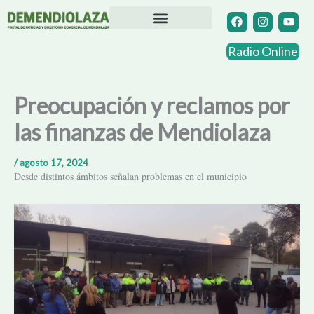
Ir
F
I
Y
a
n
o
al
c
s
u
contenido
Directorio Comercial
Otras Localidades
e
t
t
Radio Online
b
a
u
o
g
b
o
r
e
k
a
Preocupación y reclamos por
m
las finanzas de Mendiolaza
/
agosto 17, 2024
Desde distintos ámbitos señalan problemas en el municipio