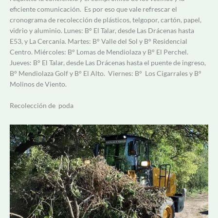
eficiente comunicación. Es por eso que vale refrescar el
cronograma de recolección de plásticos, telgopor, cartón, papel,
vidrio y aluminio. Lunes: B° El Talar, desde Las Drácenas hasta
E53, y La Cercanía. Martes: B° Valle del Sol y B° Residencial
Centro. Miércoles: B° Lomas de Mendiolaza y B° El Perchel.
Jueves: B° El Talar, desde Las Drácenas hasta el puente de ingreso,
B° Mendiolaza Golf y B° El Alto. Viernes: B° Los Cigarrales y B°
Molinos de Viento.
Recolección de poda