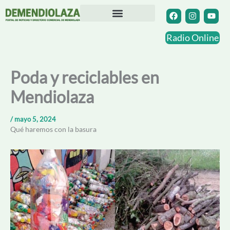
Ir
F
I
Y
a
n
o
al
c
s
u
contenido
Directorio Comercial
Otras Localidades
e
t
t
Radio Online
b
a
u
o
g
b
o
r
e
k
a
Poda y reciclables en
m
Mendiolaza
/
mayo 5, 2024
Qué haremos con la basura