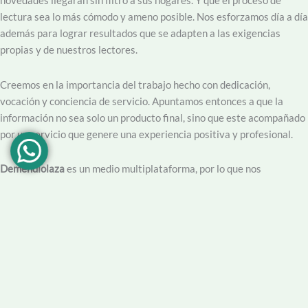
novedades llegarán sin filtro a sus hogares. Y que el proceso de
lectura sea lo más cómodo y ameno posible. Nos esforzamos día a día
además para lograr resultados que se adapten a las exigencias
propias y de nuestros lectores.
Creemos en la importancia del trabajo hecho con dedicación,
vocación y conciencia de servicio. Apuntamos entonces a que la
información no sea solo un producto final, sino que este acompañado
por un servicio que genere una experiencia positiva y profesional.
Demendiolaza
es un medio multiplataforma, por lo que nos
acercamos a nuestro público también por
Youtube
,
Facebook
,
Instagram
y
Whatsapp
. Podés contar con nuestro servicio de
información esencial tal como Turnero de
Farmacias
, Horarios de
Transporte, Teléfono Útiles y desde luego las últimas noticias de la
localidad.
Facebook
Instagram
Youtube
Tel Comercial
E-mail